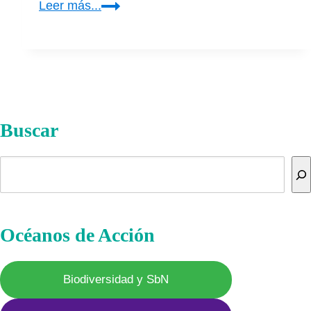
Los
Leer más...
preparativos
para
la
gran
pandemia
de
Buscar
influenza.
El
Buscar
cambio
de
estrategia.
Océanos de Acción
Biodiversidad y SbN