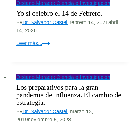
Océano Morado: Ciencia e Investigación
Yo si celebro el 14 de Febrero.
By
Dr. Salvador Castell
febrero 14, 2021
abril
14, 2026
Yo
Leer más...
si
celebro
el
14
Océano Morado: Ciencia e Investigación
de
Los preparativos para la gran
Febrero.
pandemia de influenza. El cambio de
estrategia.
By
Dr. Salvador Castell
marzo 13,
2019
noviembre 5, 2023