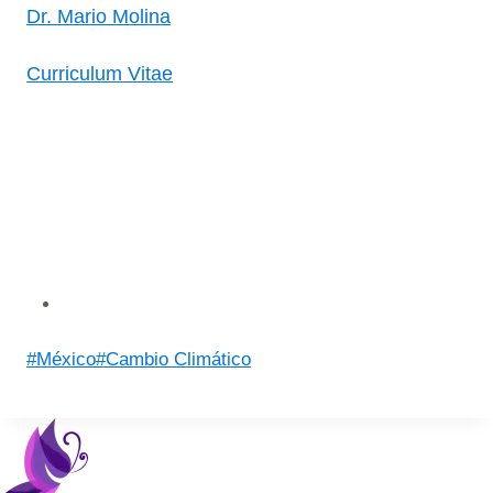
Dr. Mario Molina
Curriculum Vitae
Post
#
México
#
Cambio Climático
Tags: