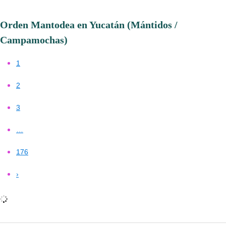
Orden Mantodea en Yucatán (Mántidos /
Campamochas)
1
2
3
…
176
›