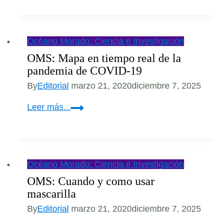
Furioso,
Crónica
del
Océano Morado: Ciencia e Investigación
Huracán
OMS: Mapa en tiempo real de la
Milton
pandemia de COVID-19
By
Editorial
marzo 21, 2020
diciembre 7, 2025
OMS:
Leer más...
Mapa
en
tiempo
real
Océano Morado: Ciencia e Investigación
de
OMS: Cuando y como usar
la
mascarilla
pandemia
By
Editorial
marzo 21, 2020
diciembre 7, 2025
de