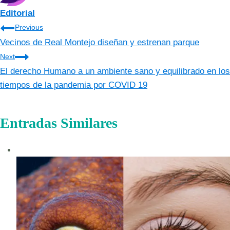
Editorial
Navegación
Previous
Vecinos de Real Montejo diseñan y estrenan parque
de
Next
entradas
El derecho Humano a un ambiente sano y equilibrado en los
tiempos de la pandemia por COVID 19
Entradas Similares