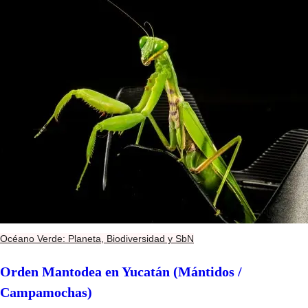
Océano Verde: Planeta, Biodiversidad y SbN
Orden Mantodea en Yucatán (Mántidos /
Campamochas)