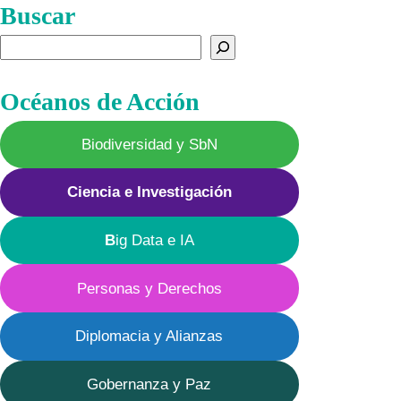
Buscar
Buscar
Océanos de Acción
Biodiversidad y SbN
Ciencia e Investigación
B
ig Data e IA
Personas y Derechos
Diplomacia y Alianzas
Gobernanza y Paz