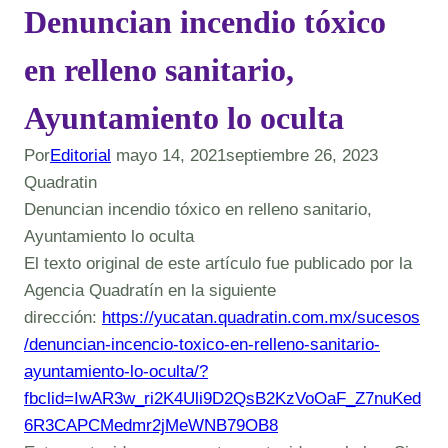
Denuncian incendio tóxico
en relleno sanitario,
Ayuntamiento lo oculta
Por
Editorial
mayo 14, 2021
septiembre 26, 2023
Quadratin
Denuncian incendio tóxico en relleno sanitario,
Ayuntamiento lo oculta
El texto original de este artículo fue publicado por la
Agencia Quadratín en la siguiente
dirección:
https://yucatan.quadratin.com.mx/sucesos
/denuncian-incencio-toxico-en-relleno-sanitario-
ayuntamiento-lo-oculta/?
fbclid=IwAR3w_ri2K4Uli9D2QsB2KzVoOaF_Z7nuKed
6R3CAPCMedmr2jMeWNB79OB8