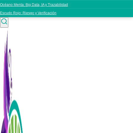
Océano Menta: Big Data, IA y Trazabilidad
Escudo Rojo: Riesgo y Verificación