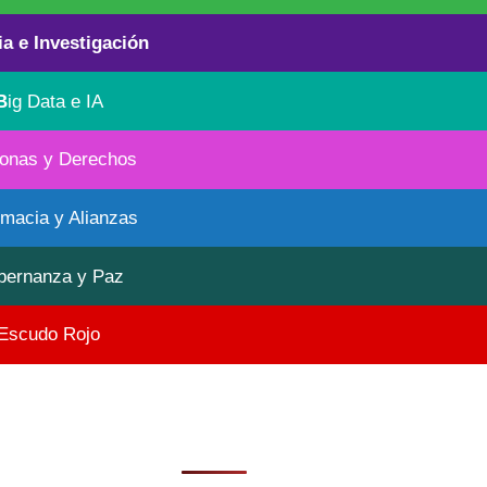
ia e Investigación
B
ig Data e IA
onas y Derechos
omacia y Alianzas
bernanza y Paz
Escudo Rojo