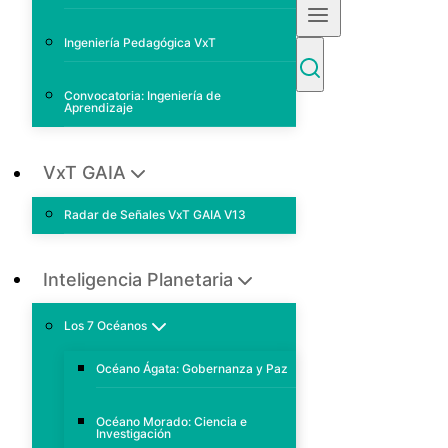
Ingeniería Pedagógica VxT
Convocatoria: Ingeniería de
Aprendizaje
VxT GAIA
Radar de Señales VxT GAIA V13
Inteligencia Planetaria
Los 7 Océanos
Océano Ágata: Gobernanza y Paz
Océano Morado: Ciencia e
Investigación