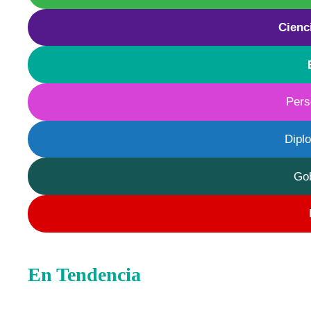
Cienc
Pers
Dipl
Go
En Tendencia