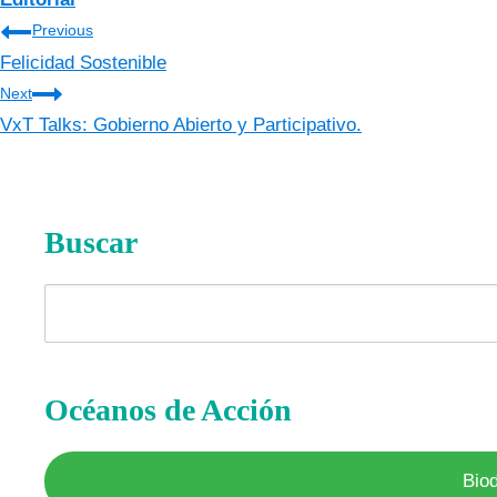
Navegación
Previous
Felicidad Sostenible
de
Next
entradas
VxT Talks: Gobierno Abierto y Participativo.
Buscar
Buscar
Océanos de Acción
Bio