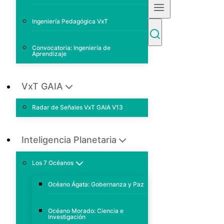
Ingeniería Pedagógica VxT
Convocatoria: Ingeniería de
Aprendizaje
VxT GAIA
Radar de Señales VxT GAIA V13
Inteligencia Planetaria
Los 7 Océanos
Océano Ágata: Gobernanza y Paz
Océano Morado: Ciencia e
Investigación