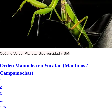
Océano Verde: Planeta, Biodiversidad y SbN
Orden Mantodea en Yucatán (Mántidos /
Campamochas)
1
2
3
…
176