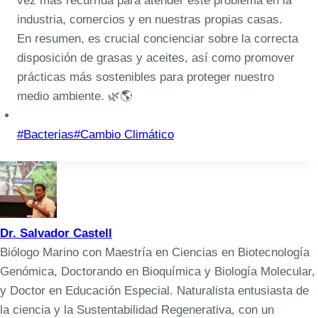
vez mas recurrida para atender este problema en la
industria, comercios y en nuestras propias casas.
En resumen, es crucial concienciar sobre la correcta
disposición de grasas y aceites, así como promover
prácticas más sostenibles para proteger nuestro
medio ambiente. 🌿🌎
Post
#
Bacterias
#
Cambio Climático
Tags:
Dr. Salvador Castell
Biólogo Marino con Maestría en Ciencias en Biotecnología
Genómica, Doctorando en Bioquímica y Biología Molecular,
y Doctor en Educación Especial. Naturalista entusiasta de
la ciencia y la Sustentabilidad Regenerativa, con un