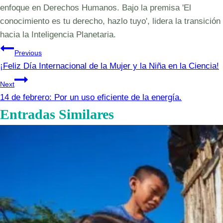
enfoque en Derechos Humanos. Bajo la premisa 'El
conocimiento es tu derecho, hazlo tuyo', lidera la transición
hacia la Inteligencia Planetaria.
Navegación
Previous
¡Feliz Día Internacional de la Mujer y la Niña en la Ciencia!
de
Next
entradas
14 de febrero: Por un uso eficiente de la energía.
Entradas Similares