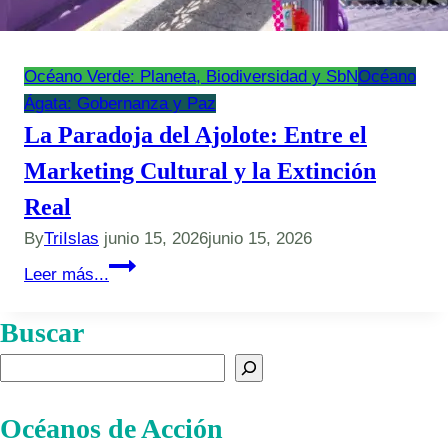
Océano Verde: Planeta, Biodiversidad y SbN
Océano
Ágata: Gobernanza y Paz
La Paradoja del Ajolote: Entre el
Marketing Cultural y la Extinción
Real
By
TriIslas
junio 15, 2026
junio 15, 2026
La
Leer más...
Paradoja
del
Buscar
Ajolote:
Buscar
Entre
el
Océanos de Acción
Marketing