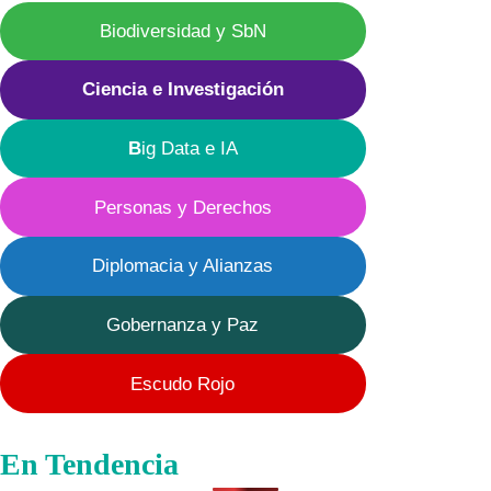
Cultural
Biodiversidad y SbN
y
la
Ciencia e Investigación
Extinción
Real
B
ig Data e IA
Personas y Derechos
Diplomacia y Alianzas
Gobernanza y Paz
Escudo Rojo
En Tendencia