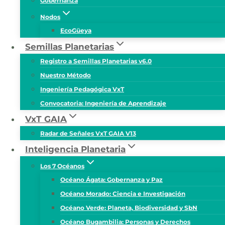
Gobernanza
Nodos
EcoGüeya
Semillas Planetarias
Registro a Semillas Planetarias v6.0
Nuestro Método
Ingeniería Pedagógica VxT
Convocatoria: Ingeniería de Aprendizaje
VxT GAIA
Radar de Señales VxT GAIA V13
Inteligencia Planetaria
Los 7 Océanos
Océano Ágata: Gobernanza y Paz
Océano Morado: Ciencia e Investigación
Océano Verde: Planeta, Biodiversidad y SbN
Océano Bugambilia: Personas y Derechos