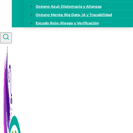
Océano Azul: Diplomacia y Alianzas
Océano Menta: Big Data, IA y Trazabilidad
Escudo Rojo: Riesgo y Verificación