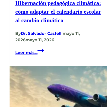
Hibernación pedagógica climática:
cómo adaptar el calendario escolar
al cambio climático
By
Dr. Salvador Castell
mayo 11,
2026
mayo 11, 2026
Hibernación
Leer más...
pedagógica
climática:
cómo
adaptar
el
calendario
escolar
al