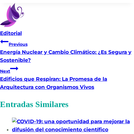
Editorial
Navegación
Previous
Energía Nuclear y Cambio Climático: ¿Es Segura y
de
Sostenible?
entradas
Next
Edificios que Respiran: La Promesa de la
Arquitectura con Organismos Vivos
Entradas Similares