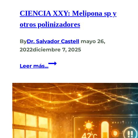
CIENCIA XXY: Melipona sp y
otros polinizadores
By
Dr. Salvador Castell
mayo 26,
2022
diciembre 7, 2025
CIENCIA
Leer más...
XXY:
Melipona
sp
y
otros
polinizadores