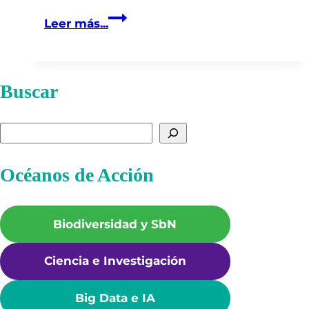
La
Leer más...
Relación
de
la
Buscar
Producción
de
Energía
Buscar
y
la
Océanos de Acción
Movilidad
con
el
Biodiversidad y SbN
cambio
climático
Ciencia e Investigación
B
ig Data e IA