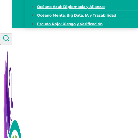
Océano Azul: Diplomacia y Alianzas
Océano Menta: Big Data, IA y Trazabilidad
Escudo Rojo: Riesgo y Verificación