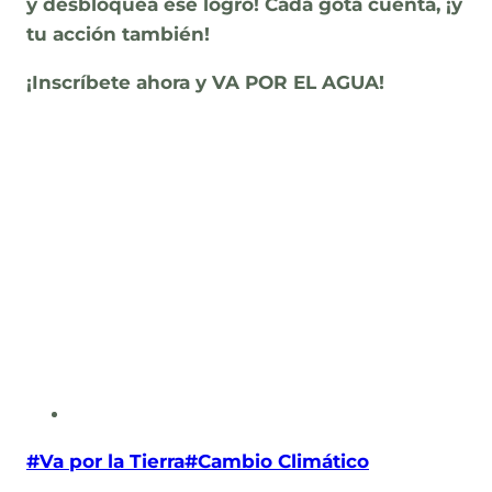
y desbloquea ese logro!
Cada gota cuenta, ¡y
tu acción también!
¡Inscríbete ahora y VA POR EL AGUA!
Post
#
Va por la Tierra
#
Cambio Climático
Tags: