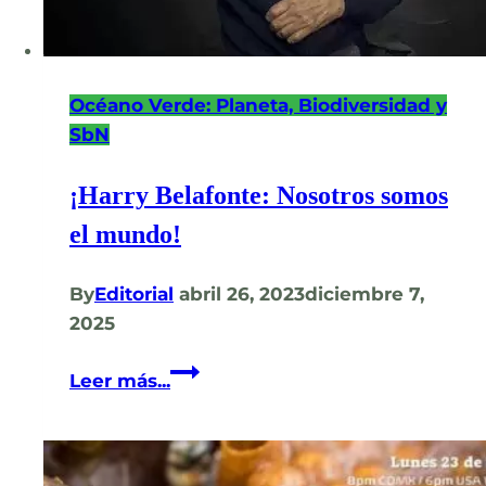
Día
de
la
Océano Verde: Planeta, Biodiversidad y
Conciencia
SbN
Ambiental.
¡Harry Belafonte: Nosotros somos
el mundo!
By
Editorial
abril 26, 2023
diciembre 7,
2025
¡Harry
Leer más...
Belafonte:
Nosotros
somos