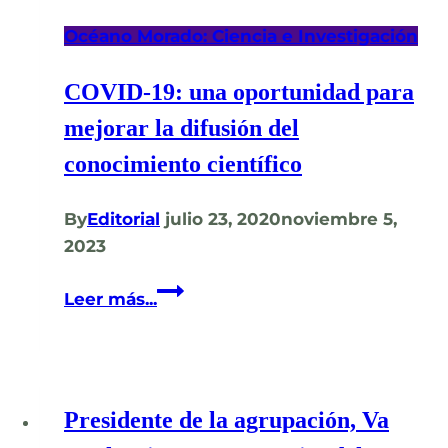
Océano Morado: Ciencia e Investigación
COVID-19: una oportunidad para
mejorar la difusión del
conocimiento científico
By
Editorial
julio 23, 2020
noviembre 5,
2023
COVID-
Leer más...
19:
una
oportunidad
para
Presidente de la agrupación, Va
mejorar