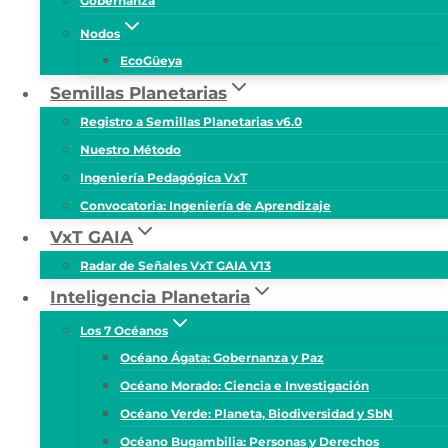
Gobernanza
Nodos
EcoGüeya
Semillas Planetarias
Registro a Semillas Planetarias v6.0
Nuestro Método
Ingeniería Pedagógica VxT
Convocatoria: Ingeniería de Aprendizaje
VxT GAIA
Radar de Señales VxT GAIA V13
Inteligencia Planetaria
Los 7 Océanos
Océano Ágata: Gobernanza y Paz
Océano Morado: Ciencia e Investigación
Océano Verde: Planeta, Biodiversidad y SbN
Océano Bugambilia: Personas y Derechos