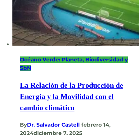
Océano Verde: Planeta, Biodiversidad y
SbN
La Relación de la Producción de
Energía y la Movilidad con el
cambio climático
By
Dr. Salvador Castell
febrero 14,
2024
diciembre 7, 2025