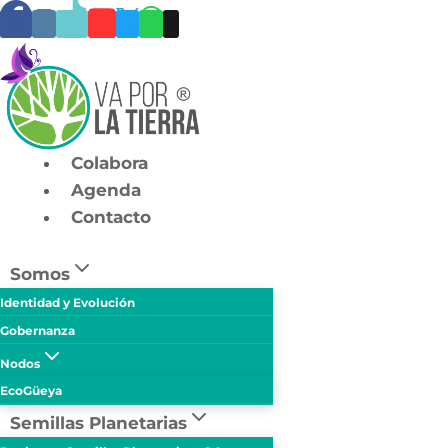
Skip
to
content
Colabora
Agenda
Contacto
Somos
Identidad y Evolución
Gobernanza
Nodos
EcoGüeya
Semillas Planetarias