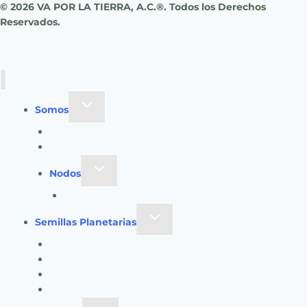
© 2026 VA POR LA TIERRA, A.C.®. Todos los Derechos
Reservados.
Toggle
Somos
child
Identidad y Evolución
menu
Gobernanza
Toggle
Nodos
child
EcoGüeya
menu
Toggle
Semillas Planetarias
child
Registro a Semillas Planetarias v6.0
menu
Nuestro Método
Ingeniería Pedagógica VxT
Convocatoria: Ingeniería de Aprendizaje