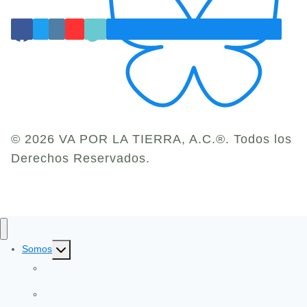
© 2026 VA POR LA TIERRA, A.C.®. Todos los
Derechos Reservados.
Toggle
Somos
child
Identidad y Evolución
menu
Gobernanza