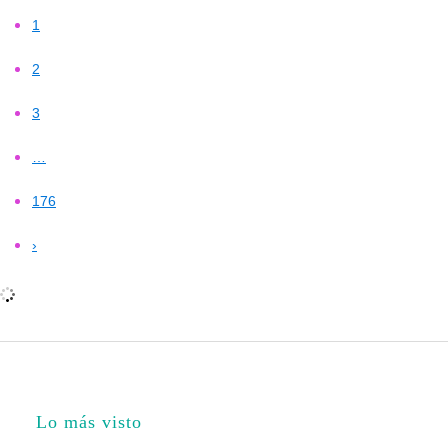
1
2
3
…
176
›
Lo más visto