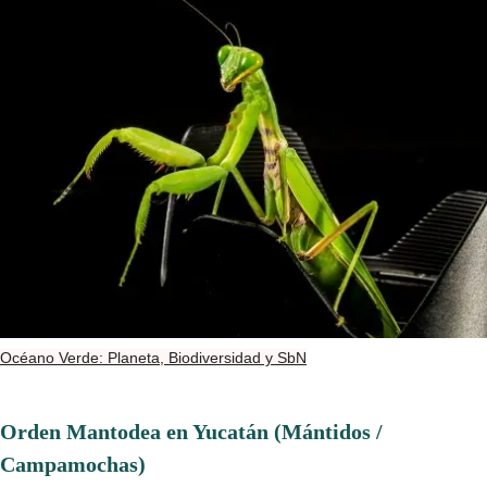
Océano Verde: Planeta, Biodiversidad y SbN
Orden Mantodea en Yucatán (Mántidos /
Campamochas)