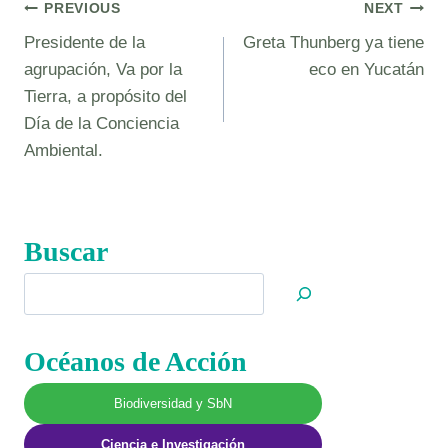
Navegación
PREVIOUS
NEXT
Presidente de la
Greta Thunberg ya tiene
de
agrupación, Va por la
eco en Yucatán
entradas
Tierra, a propósito del
Día de la Conciencia
Ambiental.
Buscar
Buscar
Océanos de Acción
Biodiversidad y SbN
Ciencia e Investigación