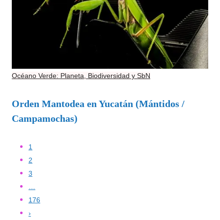
Océano Verde: Planeta, Biodiversidad y SbN
Orden Mantodea en Yucatán (Mántidos /
Campamochas)
1
2
3
…
176
›