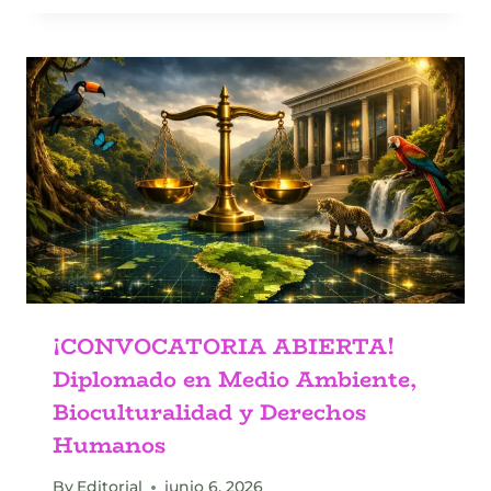
¡CONVOCATORIA ABIERTA!
Diplomado en Medio Ambiente,
Bioculturalidad y Derechos
Humanos
By
Editorial
junio 6, 2026