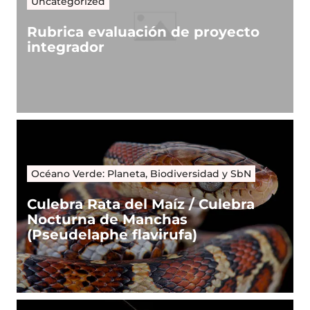
Uncategorized
Rubrica evaluación de proyecto
integrador
Océano Verde: Planeta, Biodiversidad y SbN
Culebra Rata del Maíz / Culebra
Nocturna de Manchas
(Pseudelaphe flavirufa)