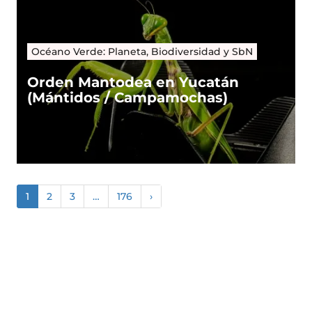
Océano Verde: Planeta, Biodiversidad y SbN
Orden Mantodea en Yucatán
(Mántidos / Campamochas)
1
2
3
…
176
›