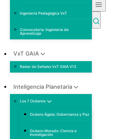
Ingeniería Pedagógica VxT
Convocatoria: Ingeniería de
Aprendizaje
VxT GAIA
Radar de Señales VxT GAIA V13
Inteligencia Planetaria
Los 7 Océanos
Océano Ágata: Gobernanza y Paz
Océano Morado: Ciencia e
Investigación