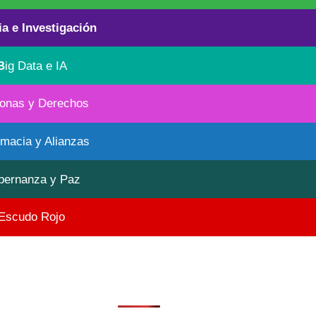
ia e Investigación
B
ig Data e IA
onas y Derechos
omacia y Alianzas
bernanza y Paz
Escudo Rojo