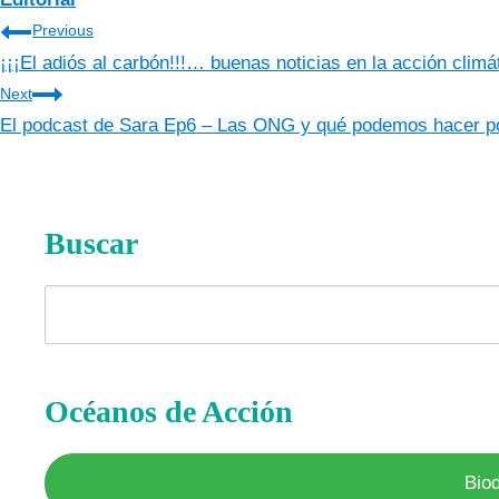
Navegación
Previous
¡¡¡El adiós al carbón!!!… buenas noticias en la acción climá
de
Next
entradas
El podcast de Sara Ep6 – Las ONG y qué podemos hacer po
Buscar
Buscar
Océanos de Acción
Bio