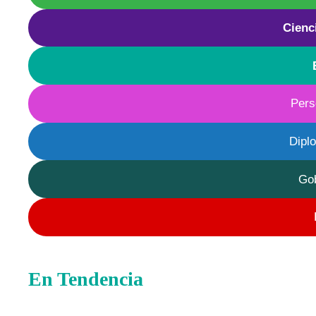
Cienc
Pers
Dipl
Go
En Tendencia