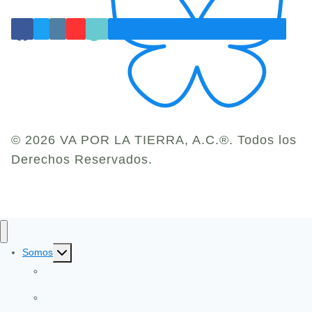
© 2026 VA POR LA TIERRA, A.C.®. Todos los
Derechos Reservados.
Toggle
Somos
child
Identidad y Evolución
menu
Gobernanza