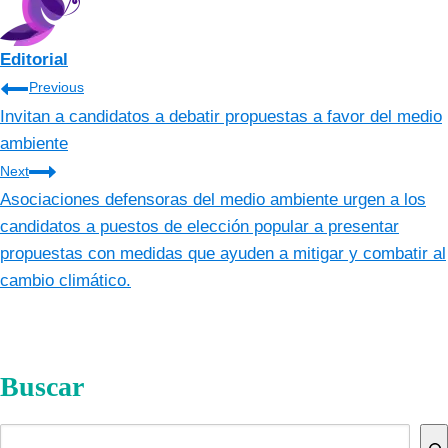
Editorial
Navegación
Previous
Invitan a candidatos a debatir propuestas a favor del medio
de
ambiente
entradas
Next
Asociaciones defensoras del medio ambiente urgen a los
candidatos a puestos de elección popular a presentar
propuestas con medidas que ayuden a mitigar y combatir al
cambio climático.
Buscar
Buscar