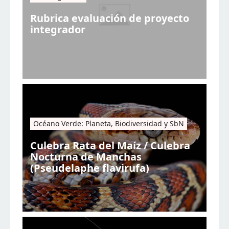
Rubrica evaluación de proyecto
integrador
Océano Verde: Planeta, Biodiversidad y SbN
Culebra Rata del Maíz / Culebra
Nocturna de Manchas
(Pseudelaphe flavirufa)