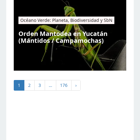
Océano Verde: Planeta, Biodiversidad y SbN
Orden Mantodea en Yucatán
(Mántidos / Campamochas)
1
2
3
…
176
›