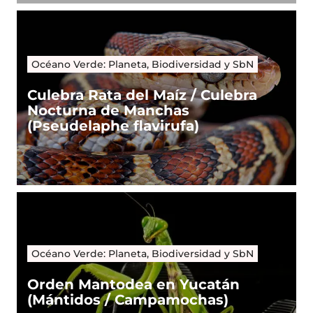
Océano Verde: Planeta, Biodiversidad y SbN
Culebra Rata del Maíz / Culebra
Nocturna de Manchas
(Pseudelaphe flavirufa)
Océano Verde: Planeta, Biodiversidad y SbN
Orden Mantodea en Yucatán
(Mántidos / Campamochas)