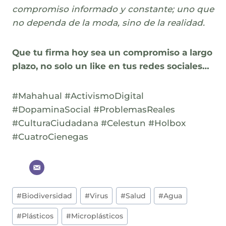
compromiso informado y constante; uno que
no dependa de la moda, sino de la realidad.
Que tu firma hoy sea un compromiso a largo
plazo, no solo un like en tus redes sociales…
#Mahahual #ActivismoDigital
#DopaminaSocial #ProblemasReales
#CulturaCiudadana #Celestun #Holbox
#CuatroCienegas
Post
#
Biodiversidad
#
Virus
#
Salud
#
Agua
Tags:
#
Plásticos
#
Microplásticos