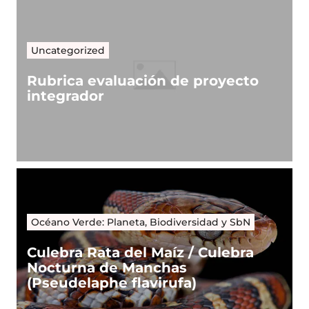
Uncategorized
Rubrica evaluación de proyecto
integrador
Océano Verde: Planeta, Biodiversidad y SbN
Culebra Rata del Maíz / Culebra
Nocturna de Manchas
(Pseudelaphe flavirufa)