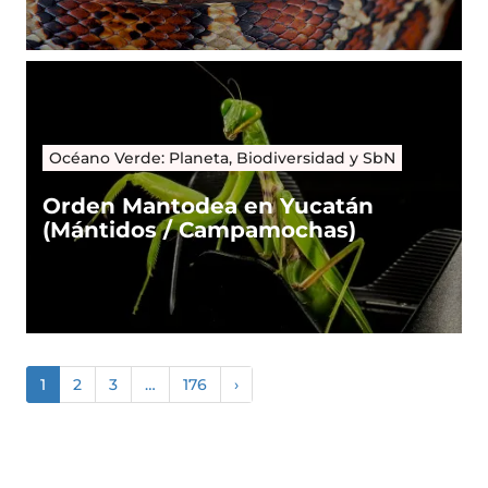
Océano Verde: Planeta, Biodiversidad y SbN
Orden Mantodea en Yucatán
(Mántidos / Campamochas)
1
2
3
…
176
›