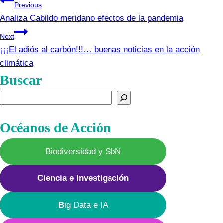
Navegación
Previous
Analiza Cabildo meridano efectos de la pandemia
de
Next
entradas
¡¡¡El adiós al carbón!!!… buenas noticias en la acción
climática
Buscar
Buscar
Océanos de Acción
Biodiversidad y SbN
Ciencia e Investigación
B
ig Data e IA