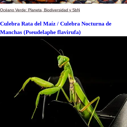
Océano Verde: Planeta, Biodiversidad y SbN
Culebra Rata del Maíz / Culebra Nocturna de
Manchas (Pseudelaphe flavirufa)