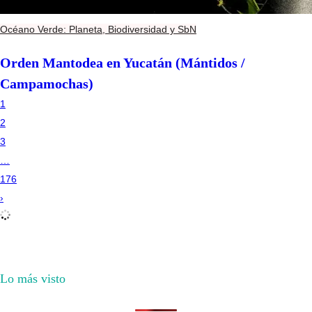
Océano Verde: Planeta, Biodiversidad y SbN
Orden Mantodea en Yucatán (Mántidos /
Campamochas)
1
2
3
…
176
›
Lo más visto