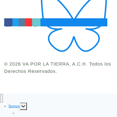
© 2026 VA POR LA TIERRA, A.C.®. Todos los
Derechos Reservados.
Toggle
Somos
child
Identidad y Evolución