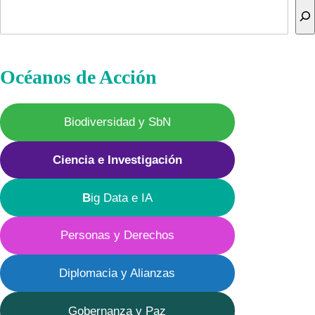
Hawking
Buscar
Océanos de Acción
Biodiversidad y SbN
Ciencia e Investigación
B
ig Data e IA
Personas y Derechos
Diplomacia y Alianzas
Gobernanza y Paz