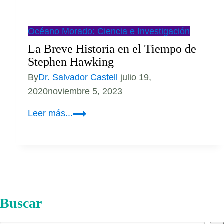
Océano Morado: Ciencia e Investigación
La Breve Historia en el Tiempo de
Stephen Hawking
By
Dr. Salvador Castell
julio 19,
2020
noviembre 5, 2023
La
Leer más...
Breve
Historia
en
el
Tiempo
de
Buscar
Stephen