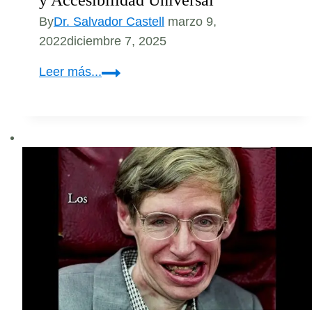
y Accesibilidad Universal
By
Dr. Salvador Castell
marzo 9,
2022
diciembre 7, 2025
Jornadas
Leer más...
Internacionales
de
Inclusión
y
Accesibilidad
Universal