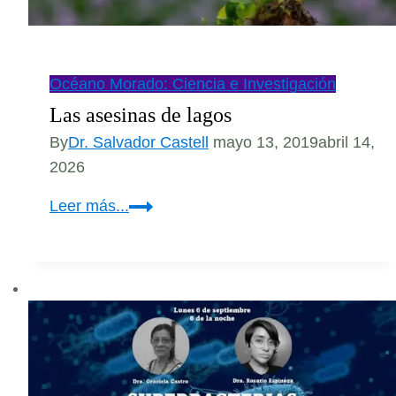
Océano Morado: Ciencia e Investigación
Las asesinas de lagos
By
Dr. Salvador Castell
mayo 13, 2019
abril 14,
2026
Las
Leer más...
asesinas
de
lagos