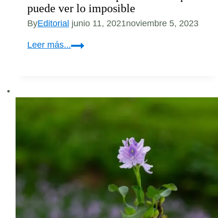
puede ver lo imposible
By
Editorial
junio 11, 2021
noviembre 5, 2023
El
Leer más...
nuevo
microscopio
cuántico
que
puede
ver
lo
imposible