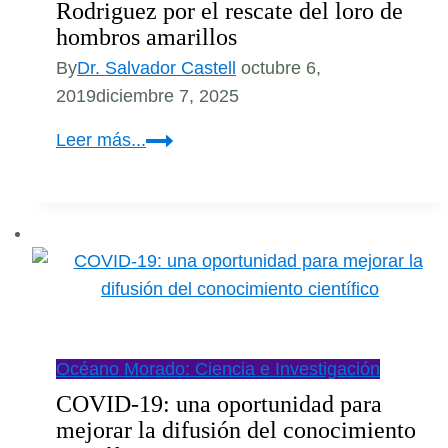
Rodriguez por el rescate del loro de
hombros amarillos
By
Dr. Salvador Castell
octubre 6,
2019
diciembre 7, 2025
Y
Leer más...
el
Oscar
Verde
es
para
Jon
Paul
Rodriguez
Océano Morado: Ciencia e Investigación
por
COVID-19: una oportunidad para
el
mejorar la difusión del conocimiento
rescate