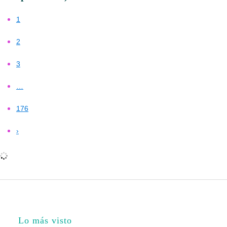
1
2
3
…
176
›
Lo más visto