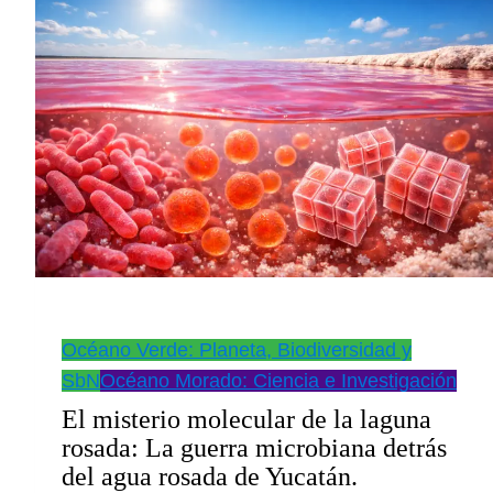
la
propuesta
para
reabrir
fronteras
Océano Verde: Planeta, Biodiversidad y
SbN
Océano Morado: Ciencia e Investigación
El misterio molecular de la laguna
rosada: La guerra microbiana detrás
del agua rosada de Yucatán.