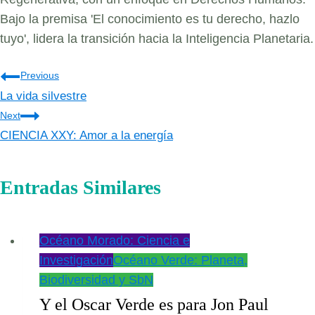
Bajo la premisa 'El conocimiento es tu derecho, hazlo
tuyo', lidera la transición hacia la Inteligencia Planetaria.
Navegación
Previous
La vida silvestre
de
Next
entradas
CIENCIA XXY: Amor a la energía
Entradas Similares
Océano Morado: Ciencia e
Investigación
Océano Verde: Planeta,
Biodiversidad y SbN
Y el Oscar Verde es para Jon Paul