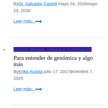
By
Dr. Salvador Castell
mayo 24, 2026
mayo
24, 2026
El
Leer más...
misterio
molecular
de
la
Océano Morado: Ciencia e Investigación
laguna
Para entender de genómica y algo
rosada:
más
La
By
Erika Acosta
julio 17, 2017
diciembre 7,
guerra
2025
microbiana
detrás
Para
Leer más...
del
entender
agua
de