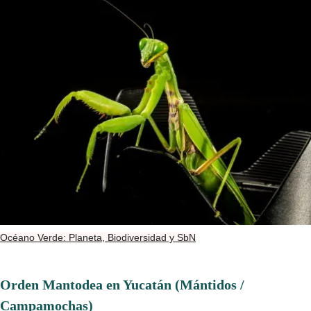
Océano Verde: Planeta, Biodiversidad y SbN
Orden Mantodea en Yucatán (Mántidos /
Campamochas)