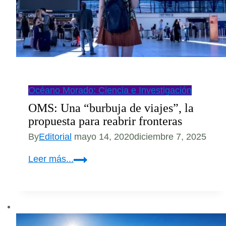
Océano Morado: Ciencia e Investigación
OMS: Una “burbuja de viajes”, la
propuesta para reabrir fronteras
By
Editorial
mayo 14, 2020
diciembre 7, 2025
OMS:
Leer más...
Una
“burbuja
de
viajes”,