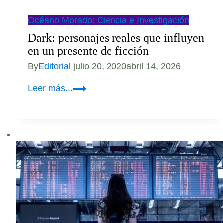
Océano Morado: Ciencia e Investigación
Dark: personajes reales que influyen
en un presente de ficción
By
Editorial
julio 20, 2020
abril 14, 2026
Dark:
Leer más...
personajes
reales
que
influyen
en
un
presente
de
ficción