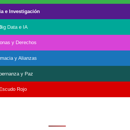
ia e Investigación
B
ig Data e IA
onas y Derechos
omacia y Alianzas
bernanza y Paz
Escudo Rojo