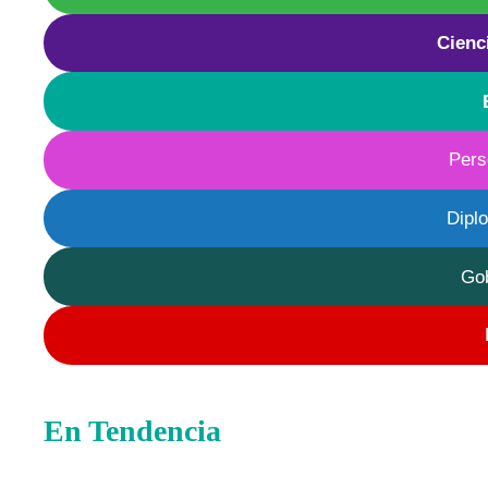
Cienc
Pers
Dipl
Go
En Tendencia