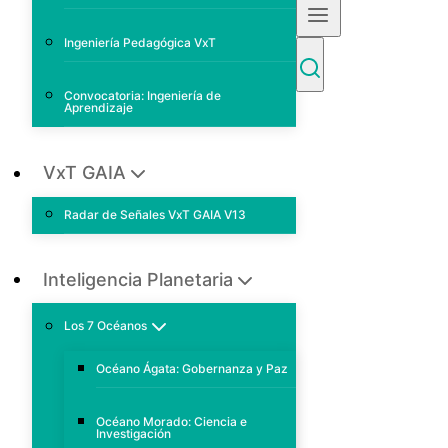
Ingeniería Pedagógica VxT
Convocatoria: Ingeniería de
Aprendizaje
VxT GAIA
Radar de Señales VxT GAIA V13
Inteligencia Planetaria
Los 7 Océanos
Océano Ágata: Gobernanza y Paz
Océano Morado: Ciencia e
Investigación