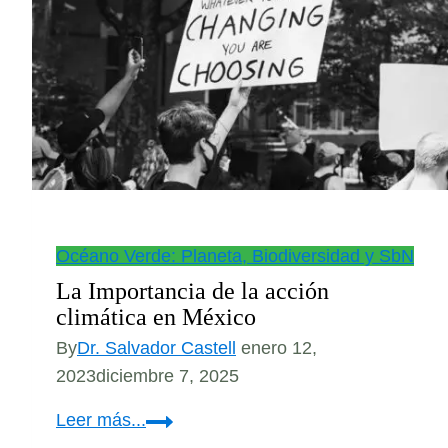
Océano Verde: Planeta, Biodiversidad y SbN
La Importancia de la acción
climática en México
By
Dr. Salvador Castell
enero 12,
2023
diciembre 7, 2025
La
Leer más...
Importancia