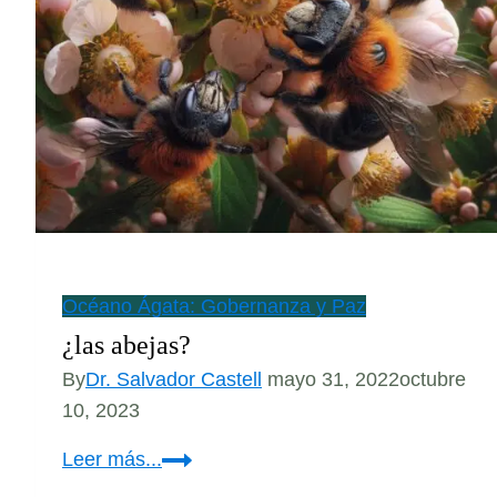
Océano Ágata: Gobernanza y Paz
¿las abejas?
By
Dr. Salvador Castell
mayo 31, 2022
octubre
10, 2023
¿las
Leer más...
abejas?