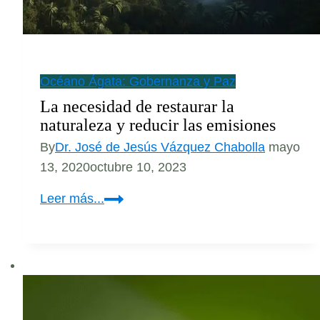
Océano Ágata: Gobernanza y Paz
La necesidad de restaurar la
naturaleza y reducir las emisiones
By
Dr. José de Jesús Vázquez Chabolla
mayo
13, 2020
octubre 10, 2023
La
Leer más...
necesidad
de
restaurar
la
naturaleza
y