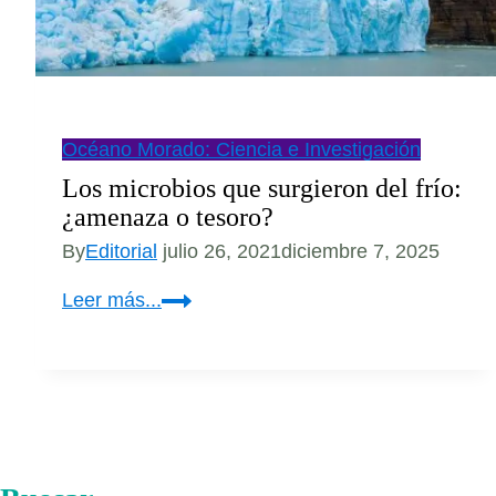
Océano Morado: Ciencia e Investigación
Los microbios que surgieron del frío:
¿amenaza o tesoro?
By
Editorial
julio 26, 2021
diciembre 7, 2025
Los
Leer más...
microbios
que
surgieron
del
frío:
¿amenaza