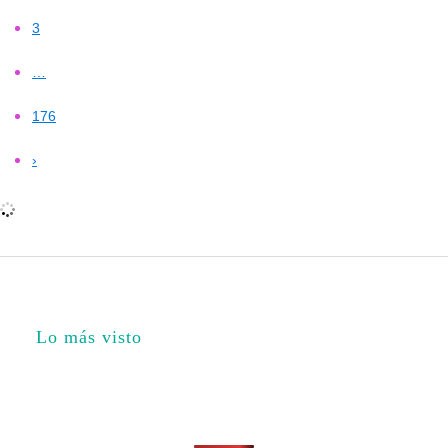
3
…
176
›
Lo más visto