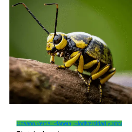
reducir
las
emisiones
Océano Verde: Planeta, Biodiversidad y SbN