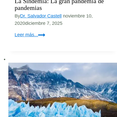
La Sindemia: La gran pandemia de
pandemias
By
Dr. Salvador Castell
noviembre 10,
2020
diciembre 7, 2025
La
Leer más...
Sindemia:
La
gran
pandemia
de
pandemias