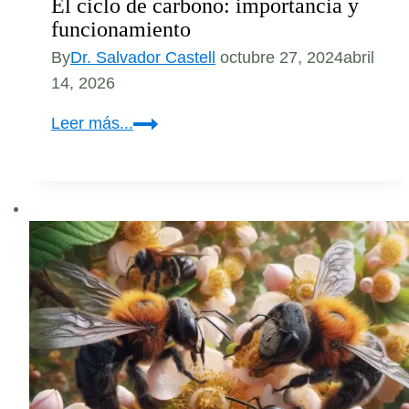
El ciclo de carbono: importancia y
funcionamiento
By
Dr. Salvador Castell
octubre 27, 2024
abril
14, 2026
El
Leer más...
ciclo
de
carbono:
importancia
y
funcionamiento