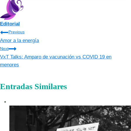
Editorial
Navegación
Previous
Amor a la energía
de
Next
entradas
VxT Talks: Amparo de vacunación vs COVID 19 en
menores
Entradas Similares