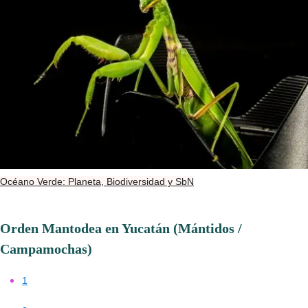
Océano Verde: Planeta, Biodiversidad y SbN
Orden Mantodea en Yucatán (Mántidos /
Campamochas)
1