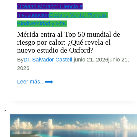
Océano Morado: Ciencia e
Investigación
Océano Verde: Planeta,
Biodiversidad y SbN
Mérida entra al Top 50 mundial de
riesgo por calor: ¿Qué revela el
nuevo estudio de Oxford?
By
Dr. Salvador Castell
junio 21, 2026
junio 21,
2026
Mérida
Leer más...
entra
al
Top
50
mundial
de