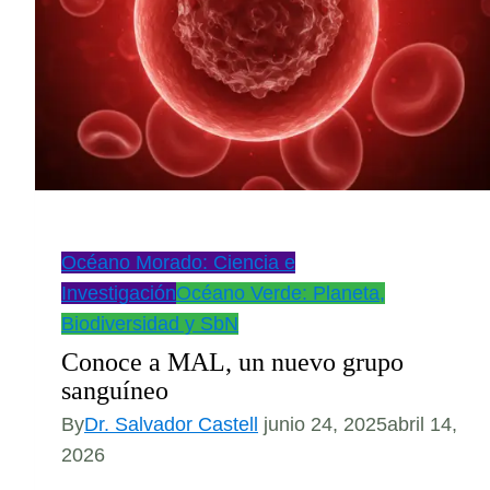
Océano Morado: Ciencia e
Investigación
Océano Verde: Planeta,
Biodiversidad y SbN
Conoce a MAL, un nuevo grupo
sanguíneo
By
Dr. Salvador Castell
junio 24, 2025
abril 14,
2026