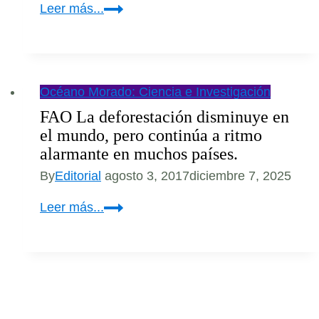
Conoce
Leer más...
a
MAL,
un
nuevo
Océano Morado: Ciencia e Investigación
grupo
FAO La deforestación disminuye en
sanguíneo
el mundo, pero continúa a ritmo
alarmante en muchos países.
By
Editorial
agosto 3, 2017
diciembre 7, 2025
FAO
Leer más...
La
deforestación
disminuye
en
el