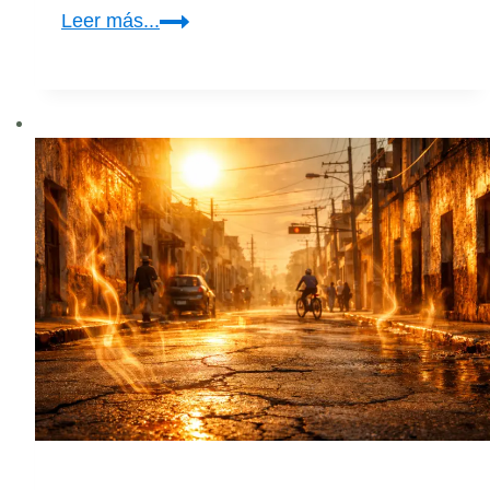
Crean
Leer más...
consejo
ciudadano
para
mitigar
cambio
climático
en
Yucatán