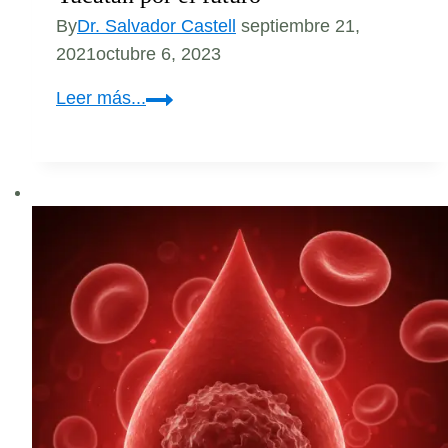
By
Dr. Salvador Castell
septiembre 21,
2021
octubre 6, 2023
Yucatán
Leer más...
por
el
futuro