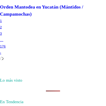
Orden Mantodea en Yucatán (Mántidos /
Campamochas)
1
2
3
…
176
›
Lo más visto
En Tendencia