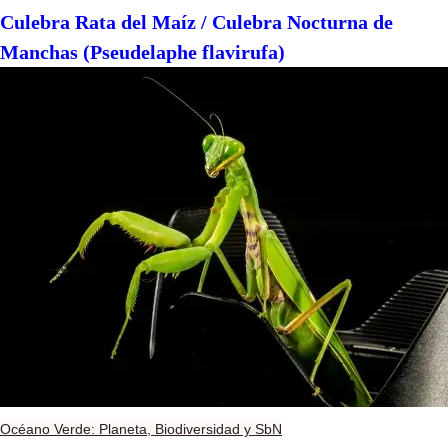
Culebra Rata del Maíz / Culebra Nocturna de
Manchas (Pseudelaphe flavirufa)
Océano Verde: Planeta, Biodiversidad y SbN