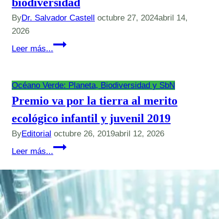
biodiversidad
By
Dr. Salvador Castell
octubre 27, 2024
abril 14,
2026
Avances
Leer más...
y
desafíos
en
Océano Verde: Planeta, Biodiversidad y SbN
la
Premio va por la tierra al merito
implementación
ecológico infantil y juvenil 2019
del
By
Editorial
octubre 26, 2019
abril 12, 2026
marco
Premio
global
Leer más...
va
de
por
biodiversidad
la
tierra
al