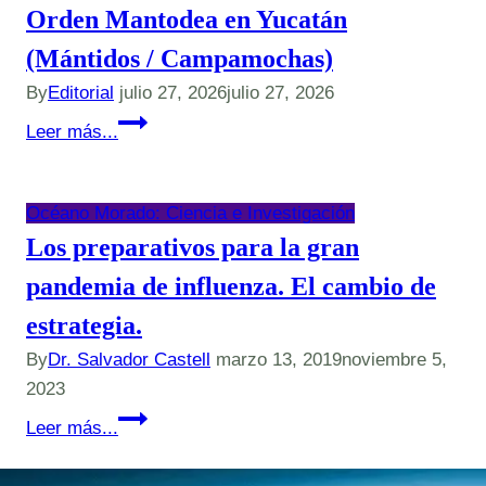
Orden Mantodea en Yucatán
(Mántidos / Campamochas)
By
Editorial
julio 27, 2026
julio 27, 2026
Orden
Leer más...
Mantodea
en
Yucatán
Océano Morado: Ciencia e Investigación
(Mántidos
Los preparativos para la gran
/
pandemia de influenza. El cambio de
Campamochas)
estrategia.
By
Dr. Salvador Castell
marzo 13, 2019
noviembre 5,
2023
Los
Leer más...
preparativos
para