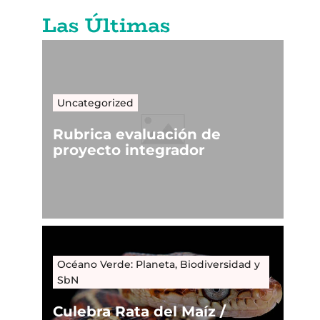
Las Últimas
Uncategorized
Rubrica evaluación de
proyecto integrador
Océano Verde: Planeta, Biodiversidad y
SbN
Culebra Rata del Maíz /