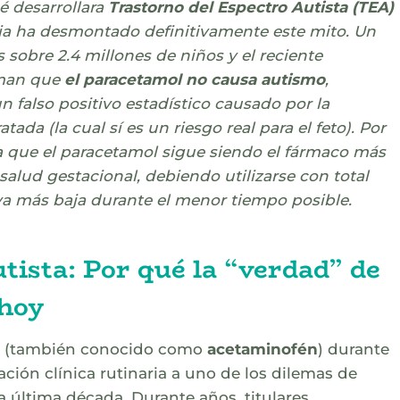
é desarrollara
Trastorno del Espectro Autista (TEA)
ia ha desmontado definitivamente este mito. Un
obre 2.4 millones de niños y el reciente
man que
el paracetamol no causa autismo
,
n falso positivo estadístico causado por la
tada (la cual sí es un riesgo real para el feto). Por
ca que el paracetamol sigue siendo el fármaco más
salud gestacional, debiendo utilizarse con total
tiva más baja durante el menor tiempo posible.
ista: Por qué la “verdad” de
 hoy
(también conocido como
acetaminofén
) durante
ión clínica rutinaria a uno de los dilemas de
a última década. Durante años, titulares