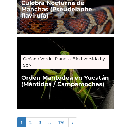
Culebra Nocturna de
Manchas (Pseudelaphe
flavirufa)
Océano Verde: Planeta, Biodiversidad y
SbN
Orden Mantodea en Yucatán
(Mántidos / Campamochas)
1
2
3
…
176
›