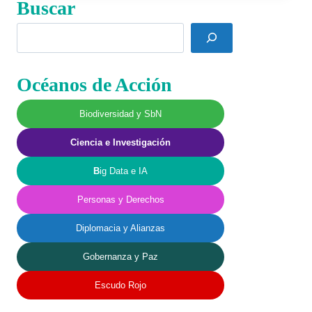
Buscar
RHIZOBIA,
SU
Buscar
IMPORTANCIA
EN
EL
Océanos de Acción
AMBIENTE
Biodiversidad y SbN
Ciencia e Investigación
B
ig Data e IA
Personas y Derechos
Diplomacia y Alianzas
Gobernanza y Paz
Escudo Rojo