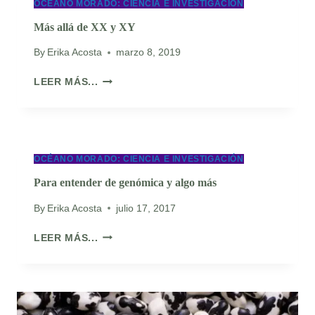
OCÉANO MORADO: CIENCIA E INVESTIGACIÓN
Más allá de XX y XY
By
Erika Acosta
marzo 8, 2019
MÁS
LEER MÁS...
ALLÁ
DE
XX
Y
XY
OCÉANO MORADO: CIENCIA E INVESTIGACIÓN
Para entender de genómica y algo más
By
Erika Acosta
julio 17, 2017
PARA
LEER MÁS...
ENTENDER
DE
GENÓMICA
Y
ALGO