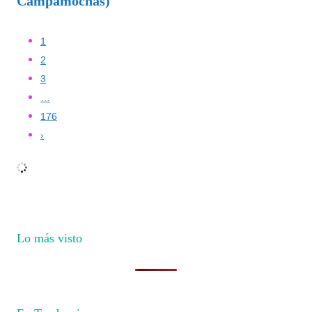
Campamochas)
1
2
3
…
176
›
Lo más visto