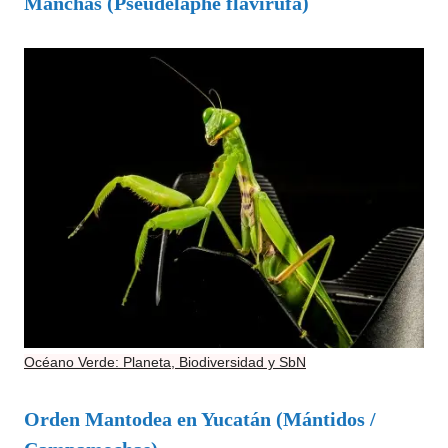
Manchas (Pseudelaphe flavirufa)
Océano Verde: Planeta, Biodiversidad y SbN
Orden Mantodea en Yucatán (Mántidos /