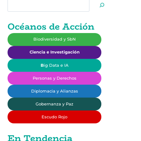
Buscar
LAS
CÉLULAS
MITÓTICAS
Océanos de Acción
Biodiversidad y SbN
Ciencia e Investigación
B
ig Data e IA
Personas y Derechos
Diplomacia y Alianzas
Gobernanza y Paz
Escudo Rojo
En Tendencia