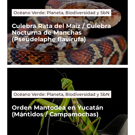
Océano Verde: Planeta, Biodiversidad y SbN
Culebra Rata del Maíz / Culebra
Nocturna de Manchas
(Pseudelaphe flavirufa)
Océano Verde: Planeta, Biodiversidad y SbN
Orden Mantodea en Yucatán
(Mántidos / Campamochas)