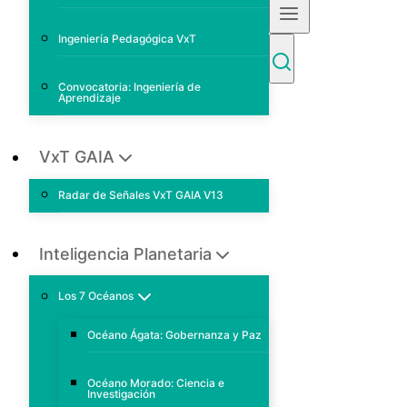
Ingeniería Pedagógica VxT
Convocatoria: Ingeniería de
Aprendizaje
VxT GAIA
Radar de Señales VxT GAIA V13
Inteligencia Planetaria
Los 7 Océanos
Océano Ágata: Gobernanza y Paz
Océano Morado: Ciencia e
Investigación