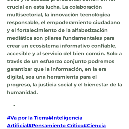
crucial en esta lucha. La colaboración
multisectorial, la innovación tecnológica
responsable, el empoderamiento ciudadano
y el fortalecimiento de la alfabetización
mediática son pilares fundamentales para
crear un ecosistema informativo confiable,
accesible y al servicio del bien común. Solo a
través de un esfuerzo conjunto podremos
garantizar que la información, en la era
digital, sea una herramienta para el
progreso, la justicia social y el bienestar de la
humanidad.
Post
#
Va por la Tierra
#
Inteligencia
Tags:
Artificial
#
Pensamiento Crítico
#
Ciencia