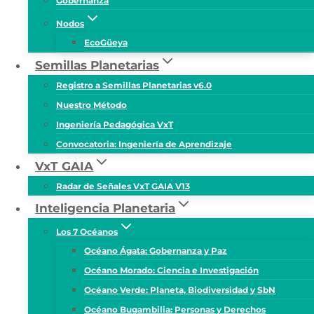
Gobernanza
Nodos
EcoGüeya
Semillas Planetarias
Registro a Semillas Planetarias v6.0
Nuestro Método
Ingeniería Pedagógica VxT
Convocatoria: Ingeniería de Aprendizaje
VxT GAIA
Radar de Señales VxT GAIA V13
Inteligencia Planetaria
Los 7 Océanos
Océano Ágata: Gobernanza y Paz
Océano Morado: Ciencia e Investigación
Océano Verde: Planeta, Biodiversidad y SbN
Océano Bugambilia: Personas y Derechos