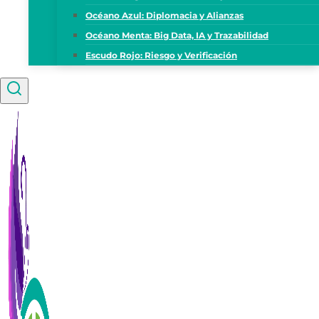
Océano Azul: Diplomacia y Alianzas
Océano Menta: Big Data, IA y Trazabilidad
Escudo Rojo: Riesgo y Verificación