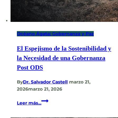
Océano Ágata: Gobernanza y Paz
El Espejismo de la Sostenibilidad y
la Necesidad de una Gobernanza
Post ODS
By
Dr. Salvador Castell
marzo 21,
2026
marzo 21, 2026
El
Leer más...
Espejismo
de