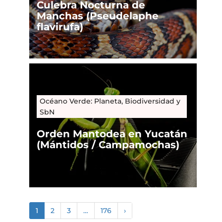
Culebra Nocturna de
Manchas (Pseudelaphe
flavirufa)
Océano Verde: Planeta, Biodiversidad y
SbN
Orden Mantodea en Yucatán
(Mántidos / Campamochas)
1
2
3
…
176
›