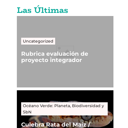
Las Últimas
Uncategorized
Rubrica evaluación de
proyecto integrador
Océano Verde: Planeta, Biodiversidad y
SbN
Culebra Rata del Maíz /