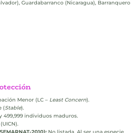
alvador), Guardabarranco (Nicaragua), Barranquero
otección
ación Menor (LC –
Least Concern
).
 (
Stable
).
y 499,999 individuos maduros.
(UICN).
9-SEMARNAT-2010):
No listada. Al ser una especie