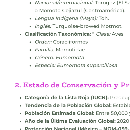
Nacional/Internacional:
Torogoz (El S
o Momoto Cejiazul (Centroamérica).
Lengua Indígena (Maya):
Toh.
Inglés:
Turquoise-browed Motmot.
Clasificación Taxonómica:
*
Clase:
Aves
Orden:
Coraciiformes
Familia:
Momotidae
Género:
Eumomota
Especie:
Eumomota superciliosa
2. Estado de Conservación y Pr
Categoría de la Lista Roja (IUCN):
Preocup
Tendencia de la Población Global:
Estable
Población Estimada Global:
Entre 50,000 
Año de la Última Evaluación Global:
2020 
Protección Nacional (México – NOM-05