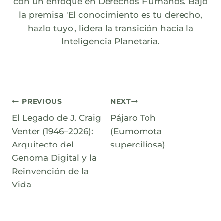
con un enfoque en Derechos Humanos. Bajo
la premisa 'El conocimiento es tu derecho,
hazlo tuyo', lidera la transición hacia la
Inteligencia Planetaria.
Navegación
PREVIOUS
NEXT
El Legado de J. Craig
Pájaro Toh
de
Venter (1946–2026):
(Eumomota
entradas
Arquitecto del
superciliosa)
Genoma Digital y la
Reinvención de la
Vida