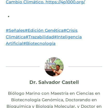
Cambio Climático. https://4p1000.org/
Post
#
Señales
#
Edición Genética
#
Crisis
Tags:
Climática
#
Trazabilidad
#
Inteligencia
Artificial
#
Biotecnología
Dr. Salvador Castell
Biólogo Marino con Maestría en Ciencias en
Biotecnología Genómica, Doctorando en
Bioquímica y Biología Molecular, y Doctor en