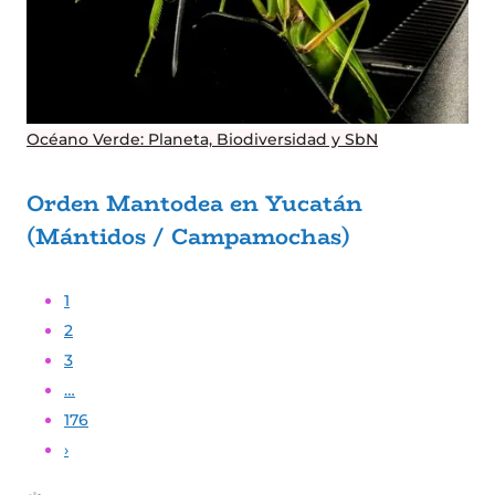
Océano Verde: Planeta, Biodiversidad y SbN
Orden Mantodea en Yucatán
(Mántidos / Campamochas)
1
2
3
…
176
›