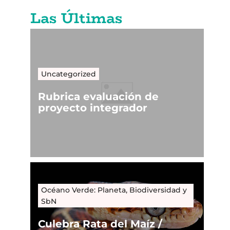
Las Últimas
Uncategorized
Rubrica evaluación de
proyecto integrador
Océano Verde: Planeta, Biodiversidad y
SbN
Culebra Rata del Maíz /