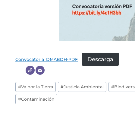
Descarga
Convocatoria_DMABDH-PDF
Post
#
Va por la Tierra
#
Justicia Ambiental
#
Biodiver
Tags:
#
Contaminación