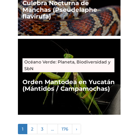
Culebra Nocturna de
Manchas (Pseudelaphe
flavirufa)
Océano Verde: Planeta, Biodiversidad y
SbN
Orden Mantodea en Yucatán
(Mántidos / Campamochas)
1
2
3
…
176
›