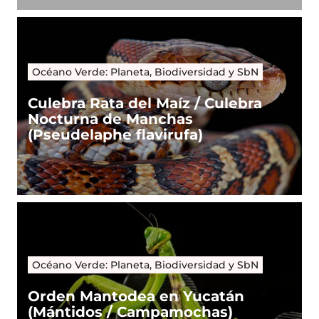
Océano Verde: Planeta, Biodiversidad y SbN
Culebra Rata del Maíz / Culebra
Nocturna de Manchas
(Pseudelaphe flavirufa)
Océano Verde: Planeta, Biodiversidad y SbN
Orden Mantodea en Yucatán
(Mántidos / Campamochas)