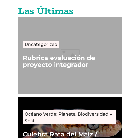
Las Últimas
Uncategorized
Rubrica evaluación de
proyecto integrador
Océano Verde: Planeta, Biodiversidad y
SbN
Culebra Rata del Maíz /