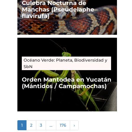
Culebra Nocturna de
Manchas (Pseudelaphe
flavirufa)
Océano Verde: Planeta, Biodiversidad y
SbN
Orden Mantodea en Yucatán
(Mántidos / Campamochas)
1
2
3
…
176
›