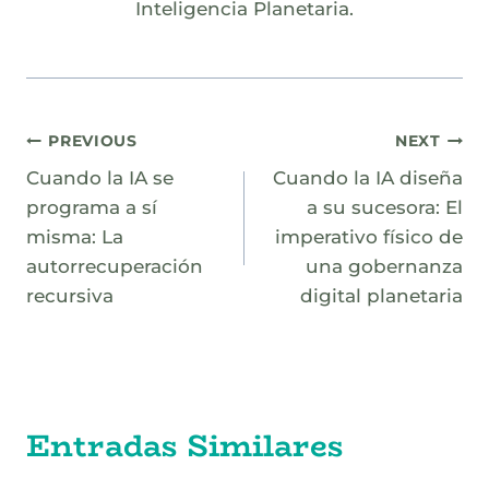
Inteligencia Planetaria.
Navegación
PREVIOUS
NEXT
Cuando la IA se
Cuando la IA diseña
de
programa a sí
a su sucesora: El
entradas
misma: La
imperativo físico de
autorrecuperación
una gobernanza
recursiva
digital planetaria
Entradas Similares