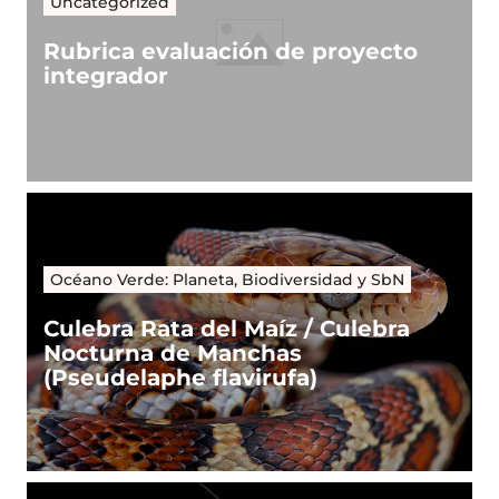
Uncategorized
Rubrica evaluación de proyecto
integrador
Océano Verde: Planeta, Biodiversidad y SbN
Culebra Rata del Maíz / Culebra
Nocturna de Manchas
(Pseudelaphe flavirufa)