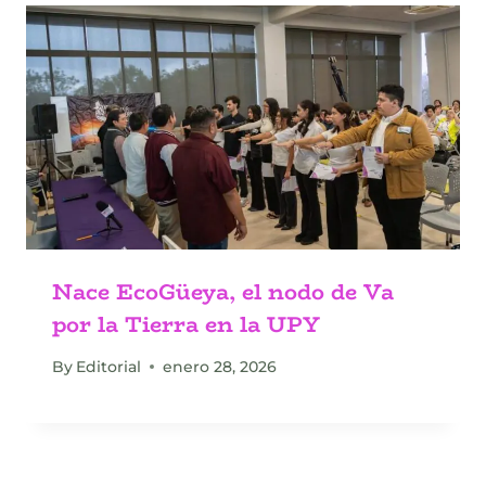
Nace EcoGüeya, el nodo de Va
por la Tierra en la UPY
By
Editorial
enero 28, 2026