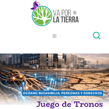
Skip
to
content
OCÉANO BUGAMBILIA: PERSONAS Y DERECHOS
Juego de Tronos