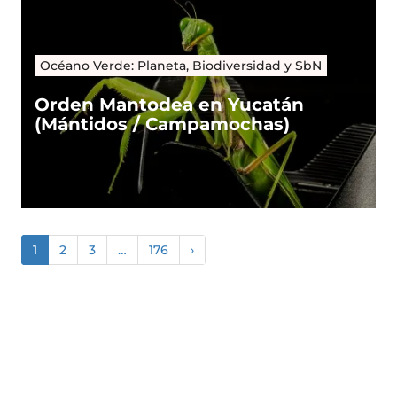
Océano Verde: Planeta, Biodiversidad y SbN
Orden Mantodea en Yucatán
(Mántidos / Campamochas)
1
2
3
…
176
›