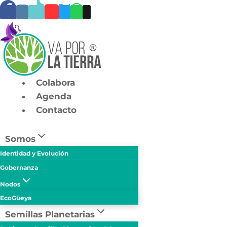
Skip
to
content
Colabora
Agenda
Contacto
Somos
Identidad y Evolución
Gobernanza
Nodos
EcoGüeya
Semillas Planetarias