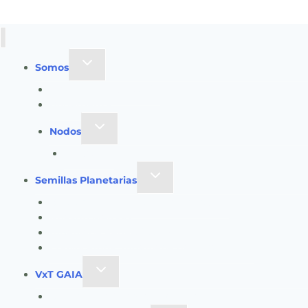
Toggle
Somos
child
Identidad y Evolución
menu
Gobernanza
Toggle
Nodos
child
EcoGüeya
menu
Toggle
Semillas Planetarias
child
Registro a Semillas Planetarias v6.0
menu
Nuestro Método
Ingeniería Pedagógica VxT
Convocatoria: Ingeniería de Aprendizaje
Toggle
VxT GAIA
child
Radar de Señales VxT GAIA V13
menu