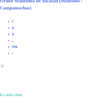
Orden Mantodea en Yucatán (Mántidos /
Campamochas)
1
2
3
…
176
›
Lo más visto