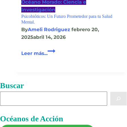
Océano Morado: Ciencia e
Investigación
Psicobióticos: Un Futuro Prometedor para tu Salud
Mental.
By
Ameli Rodriguez
febrero 20,
2025
abril 14, 2026
Psicobióticos:
Leer más...
Un
Futuro
Prometedor
para
Buscar
tu
Buscar
Salud
Mental.
Océanos de Acción