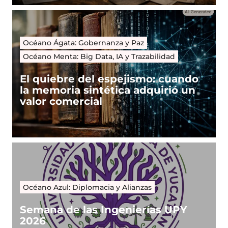
Océano Ágata: Gobernanza y Paz
Océano Menta: Big Data, IA y Trazabilidad
El quiebre del espejismo: cuando
la memoria sintética adquirió un
valor comercial
Océano Azul: Diplomacia y Alianzas
Semana de las Ingenierías UPY
2026