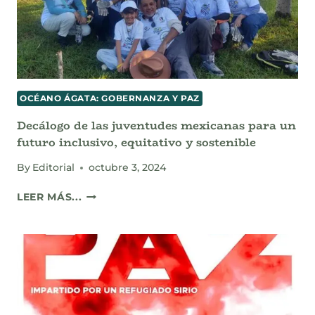
OCÉANO ÁGATA: GOBERNANZA Y PAZ
Decálogo de las juventudes mexicanas para un
futuro inclusivo, equitativo y sostenible
By
Editorial
octubre 3, 2024
DECÁLOGO
LEER MÁS...
DE
LAS
JUVENTUDES
MEXICANAS
PARA
UN
FUTURO
INCLUSIVO,