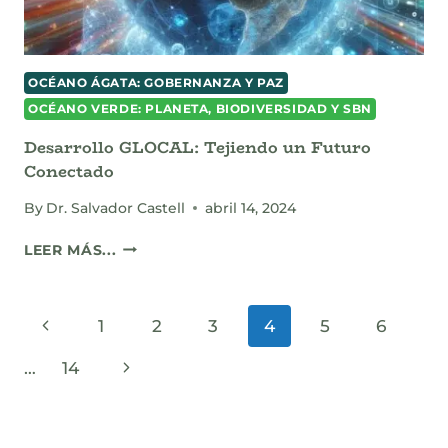
OCÉANO ÁGATA: GOBERNANZA Y PAZ
OCÉANO VERDE: PLANETA, BIODIVERSIDAD Y SBN
Desarrollo GLOCAL: Tejiendo un Futuro
Conectado
By
Dr. Salvador Castell
abril 14, 2024
DESARROLLO
LEER MÁS...
GLOCAL:
TEJIENDO
UN
Page
Previous
1
2
3
4
5
6
FUTURO
CONECTADO
navigation
Page
Next
…
14
Page