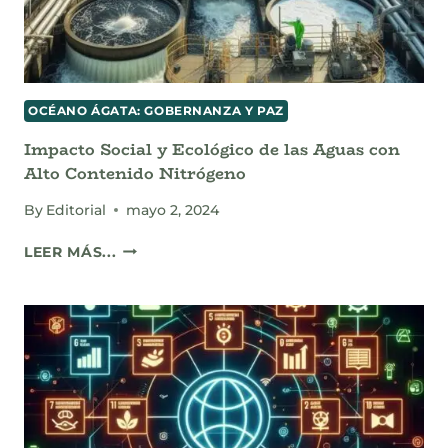
OCÉANO ÁGATA: GOBERNANZA Y PAZ
Impacto Social y Ecológico de las Aguas con
Alto Contenido Nitrógeno
By
Editorial
mayo 2, 2024
IMPACTO
LEER MÁS...
SOCIAL
Y
ECOLÓGICO
DE
LAS
AGUAS
CON
ALTO
CONTENIDO