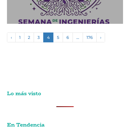
‹
1
2
3
4
5
6
…
176
›
Lo más visto
En Tendencia