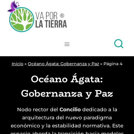
Skip
to
content
Inicio
»
Océano Ágata: Gobernanza y Paz
»
Página 4
Océano Ágata:
Gobernanza y Paz
Nodo rector del
Concilio
dedicado a la
arquitectura del nuevo paradigma
económico y la estabilidad normativa. Este
espacio aborda la transición hacia modelos