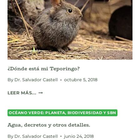
BIODIVERSIDAD
EN
MÉXICO
¿Dónde está mi Teporingo?
By
Dr. Salvador Castell
octubre 5, 2018
¿DÓNDE
LEER MÁS...
ESTÁ
MI
TEPORINGO?
OCÉANO VERDE: PLANETA, BIODIVERSIDAD Y SBN
Agua, decretos y otros detalles.
By
Dr. Salvador Castell
junio 24, 2018