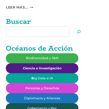
AGUA,
LEER MÁS...
DECRETOS
Y
Buscar
OTROS
DETALLES.
Buscar
Océanos de Acción
Biodiversidad y SbN
Ciencia e Investigación
B
ig Data e IA
Personas y Derechos
Diplomacia y Alianzas
Gobernanza y Paz