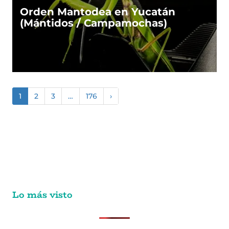
Orden Mantodea en Yucatán
(Mántidos / Campamochas)
1
2
3
…
176
›
Lo más visto