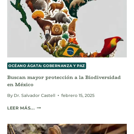
Y
SU
PROTECCIÓN
LEGAL
EN
LA
PENÍNSULA
DE
YUCATÁN
OCÉANO ÁGATA: GOBERNANZA Y PAZ
Buscan mayor protección a la Biodiversidad
en México
By
Dr. Salvador Castell
febrero 15, 2025
BUSCAN
LEER MÁS...
MAYOR
PROTECCIÓN
A
LA