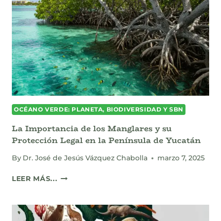
PARA
QUINTANA
ROO
Y
MÉXICO
OCÉANO VERDE: PLANETA, BIODIVERSIDAD Y SBN
La Importancia de los Manglares y su
Protección Legal en la Península de Yucatán
By
Dr. José de Jesús Vázquez Chabolla
marzo 7, 2025
LA
LEER MÁS...
IMPORTANCIA
DE
LOS
MANGLARES