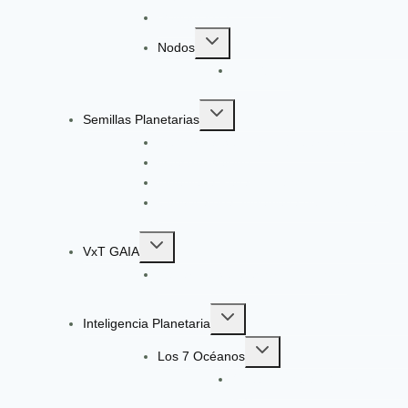
Gobernanza
Toggle
Nodos
child
EcoGüeya
menu
Toggle
Semillas Planetarias
child
Registro a Semillas Planetarias v6.0
menu
Nuestro Método
Ingeniería Pedagógica VxT
Convocatoria: Ingeniería de Aprendizaje
Toggle
VxT GAIA
child
Radar de Señales VxT GAIA V13
menu
Toggle
Inteligencia Planetaria
child
Toggle
menu
Los 7 Océanos
child
Océano Ágata: Gobernanza y
menu
Paz