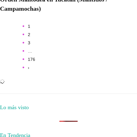
Campamochas)
1
2
3
…
176
›
Lo más visto
En Tendencia