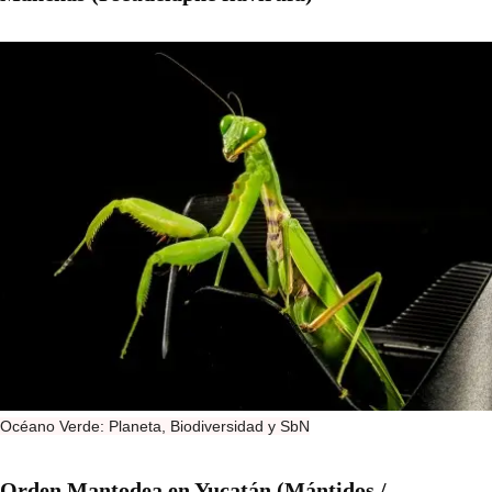
Océano Verde: Planeta, Biodiversidad y SbN
Orden Mantodea en Yucatán (Mántidos /