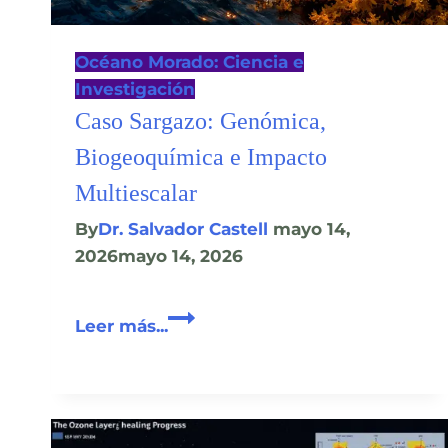
Océano Morado: Ciencia e
Investigación
Caso Sargazo: Genómica,
Biogeoquímica e Impacto
Multiescalar
By
Dr. Salvador Castell
mayo 14,
2026
mayo 14, 2026
Caso
Leer más...
Sargazo:
Genómica,
Biogeoquímica
e