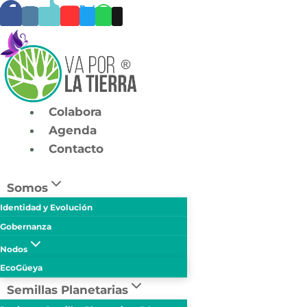
Skip
to
content
Colabora
Agenda
Contacto
Somos
Identidad y Evolución
Gobernanza
Nodos
EcoGüeya
Semillas Planetarias