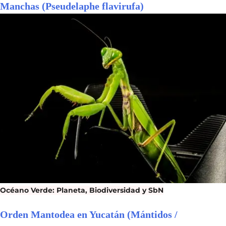
Manchas (Pseudelaphe flavirufa)
Océano Verde: Planeta, Biodiversidad y SbN
Orden Mantodea en Yucatán (Mántidos /