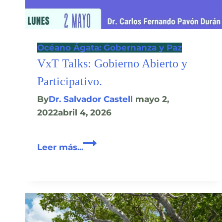
Océano Ágata: Gobernanza y Paz
VxT Talks: Gobierno Abierto y
Participativo.
By
Dr. Salvador Castell
mayo 2,
2022
abril 4, 2026
VxT
Leer más...
Talks:
Gobierno
Abierto
y
Participativo.