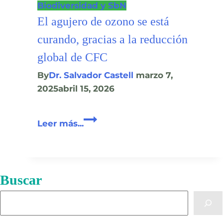
Biodiversidad y SbN
El agujero de ozono se está
curando, gracias a la reducción
global de CFC
By
Dr. Salvador Castell
marzo 7,
2025
abril 15, 2026
El
Leer más...
agujero
de
ozono
se
Buscar
está
Buscar
curando,
gracias