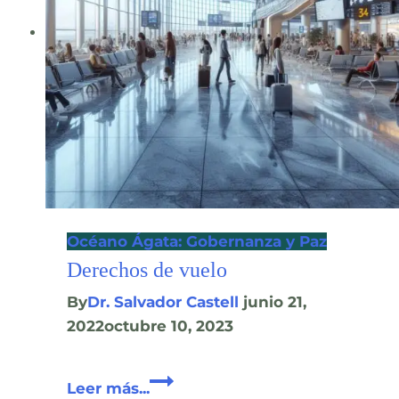
la
Península
de
Yucatán
Océano Ágata: Gobernanza y Paz
Derechos de vuelo
By
Dr. Salvador Castell
junio 21,
2022
octubre 10, 2023
Derechos
Leer más...