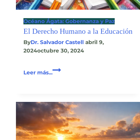
Océano Ágata: Gobernanza y Paz
El Derecho Humano a la Educación
By
Dr. Salvador Castell
abril 9,
2024
octubre 30, 2024
El
Leer más...
Derecho
Humano
a
la
Educación