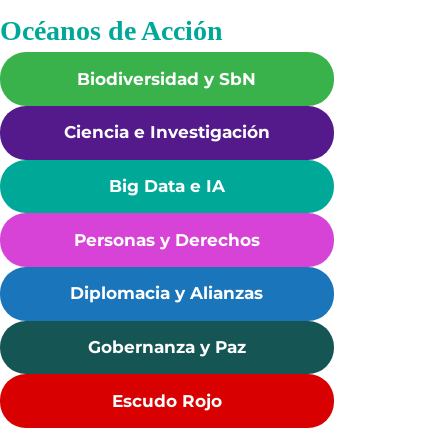
a
Océanos de Acción
la
reducción
Biodiversidad y SbN
global
de
Ciencia e Investigación
CFC
B
ig Data e IA
Personas y Derechos
Diplomacia y Alianzas
Gobernanza y Paz
Escudo Rojo