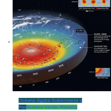
Impacto
Multiescalar
Océano Ágata: Gobernanza y
Paz
Océano Verde: Planeta,