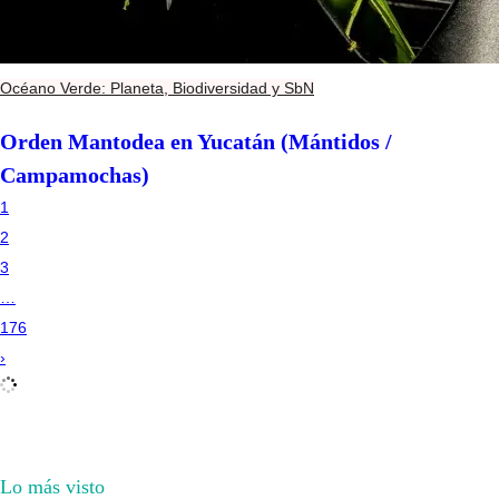
Océano Verde: Planeta, Biodiversidad y SbN
Orden Mantodea en Yucatán (Mántidos /
Campamochas)
1
2
3
…
176
›
Lo más visto