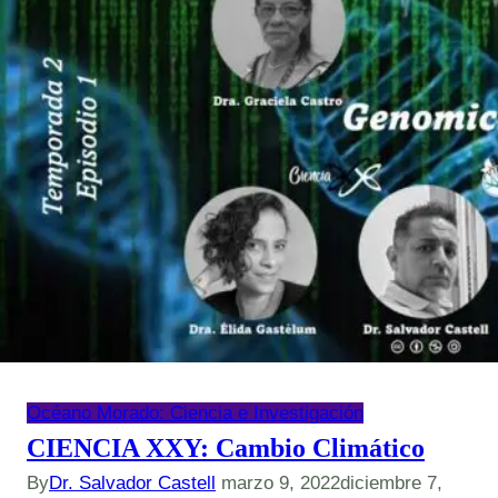
de
influenza.
El
cambio
de
estrategia.
Océano Morado: Ciencia e Investigación
CIENCIA XXY: Cambio Climático
By
Dr. Salvador Castell
marzo 9, 2022
diciembre 7,