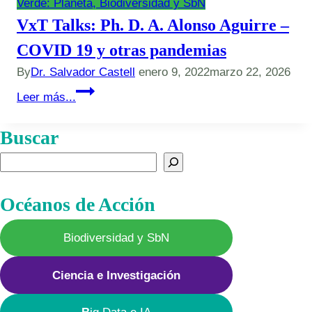
Verde: Planeta, Biodiversidad y SbN
VxT Talks: Ph. D. A. Alonso Aguirre –
COVID 19 y otras pandemias
By
Dr. Salvador Castell
enero 9, 2022
marzo 22, 2026
VxT
Leer más...
Talks:
Ph.
Buscar
D.
Buscar
A.
Alonso
Océanos de Acción
Aguirre
–
Biodiversidad y SbN
COVID
19
Ciencia e Investigación
y
otras