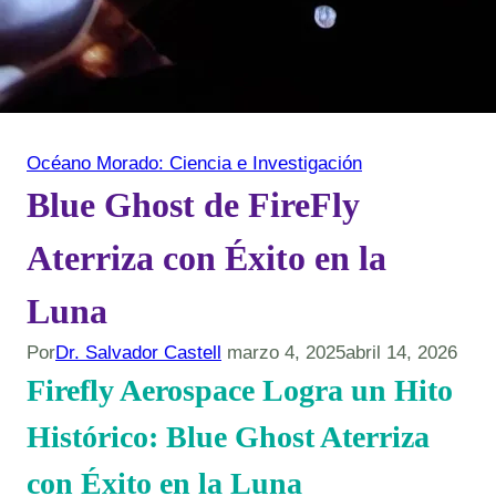
Océano Morado: Ciencia e Investigación
Blue Ghost de FireFly
Aterriza con Éxito en la
Luna
Por
Dr. Salvador Castell
marzo 4, 2025
abril 14, 2026
Firefly Aerospace Logra un Hito
Histórico: Blue Ghost Aterriza
con Éxito en la Luna