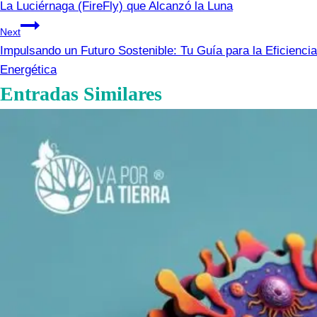
La Luciérnaga (FireFly) que Alcanzó la Luna
de
Next
entradas
Impulsando un Futuro Sostenible: Tu Guía para la Eficiencia
Energética
Entradas Similares