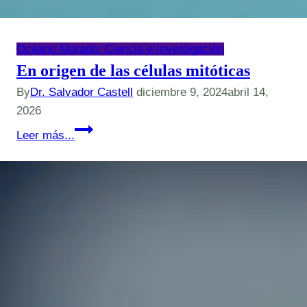
Océano Morado: Ciencia e Investigación
En origen de las células mitóticas
By
Dr. Salvador Castell
diciembre 9, 2024
abril 14,
2026
En
Leer más...
origen
de
las
células
mitóticas