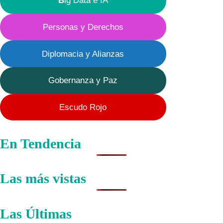
B
ig Data e IA
pandemias
Personas y Derechos
Diplomacia y Alianzas
Gobernanza y Paz
Escudo Rojo
En Tendencia
Las más vistas
Las Últimas