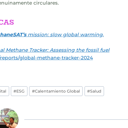
enuinamente circulares.
CAS
haneSAT’s
mission: slow global warming
.
al Methane Tracker: Assessing the fossil fuel
g/reports/global-methane-tracker-2024
ital
#
ESG
#
Calentamiento Global
#
Salud