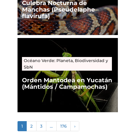
Culebra Nocturna de
Manchas (Pseudelaphe
flavirufa)
Océano Verde: Planeta, Biodiversidad y
SbN
Orden Mantodea en Yucatán
(Mántidos / Campamochas)
1
2
3
…
176
›