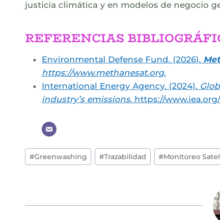
justicia climática y en modelos de negocio g
REFERENCIAS BIBLIOGRÁFI
Environmental Defense Fund. (2026).
Met
https://www.methanesat.org
.
International Energy Agency. (2024).
Glob
industry’s emissions
. https://www.iea.or
Post
#
Greenwashing
#
Trazabilidad
#
Monitoreo Satel
Tags: