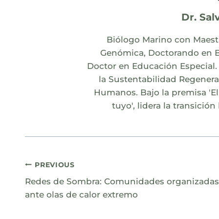
Dr. Sal
Biólogo Marino con Maestr
Genómica, Doctorando en Bi
Doctor en Educación Especial. N
la Sustentabilidad Regener
Humanos. Bajo la premisa 'El
tuyo', lidera la transición
Navegación
PREVIOUS
Redes de Sombra: Comunidades organizadas
de
ante olas de calor extremo
entradas