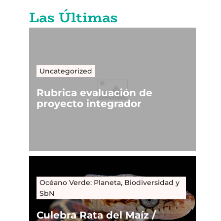
Las Últimas
Uncategorized
Rubrica evaluación de
proyecto integrador
Océano Verde: Planeta, Biodiversidad y
SbN
Culebra Rata del Maíz /