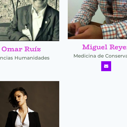
Miguel Reye
Omar Ruíz
Medicina de Conserv
encias Humanidades