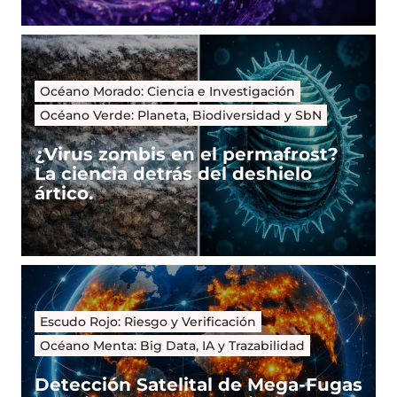
Océano Morado: Ciencia e Investigación
Océano Verde: Planeta, Biodiversidad y SbN
¿Virus zombis en el permafrost?
La ciencia detrás del deshielo
ártico.
Escudo Rojo: Riesgo y Verificación
Océano Menta: Big Data, IA y Trazabilidad
Detección Satelital de Mega-Fugas