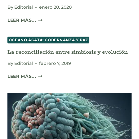
By
Editorial
enero 20, 2020
FORO
LEER MÁS...
BUSCA
RESALTAR
UN
OCÉANO ÁGATA: GOBERNANZA Y PAZ
“DERECHO
La reconciliación entre simbiosis y evolución
SANO”
By
Editorial
febrero 7, 2019
LA
LEER MÁS...
RECONCILIACIÓN
ENTRE
SIMBIOSIS
Y
EVOLUCIÓN