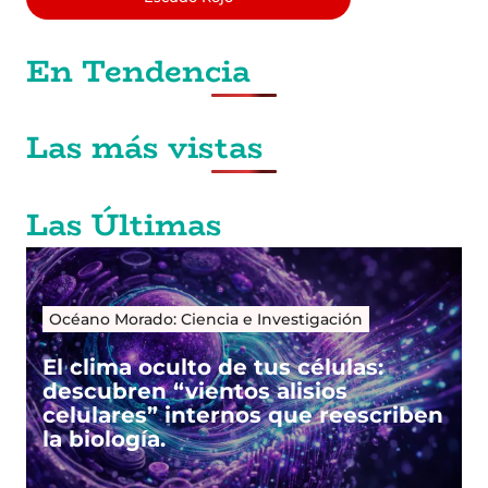
En Tendencia
Las más vistas
Las Últimas
Océano Morado: Ciencia e Investigación
El clima oculto de tus células:
descubren “vientos alisios
celulares” internos que reescriben
la biología.