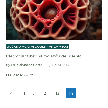
OCÉANO ÁGATA: GOBERNANZA Y PAZ
Clathrus ruber, el corazón del diablo
By
Dr. Salvador Castell
julio 31, 2017
CLATHRUS
LEER MÁS...
RUBER,
EL
CORAZÓN
Page
Previous
1
…
12
13
14
DEL
DIABLO
navigation
Page