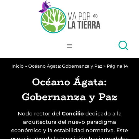
Skip
to
content
Inicio
»
Océano Ágata: Gobernanza y Paz
»
Página 14
Océano Ágata:
Gobernanza y Paz
Nodo rector del
Concilio
dedicado a la
arquitectura del nuevo paradigma
económico y la estabilidad normativa. Este
espacio aborda la transición hacia modelos