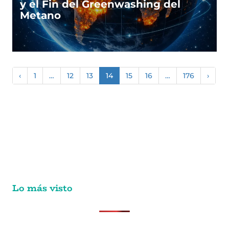
y el Fin del Greenwashing del
Metano
‹
1
…
12
13
14
15
16
…
176
›
Lo más visto