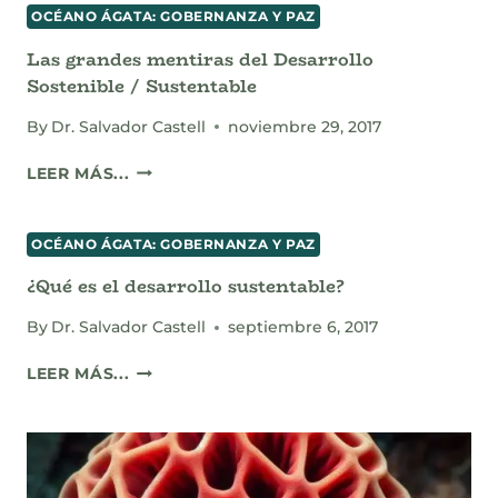
SIN
OCÉANO ÁGATA: GOBERNANZA Y PAZ
BASURA
Las grandes mentiras del Desarrollo
Sostenible / Sustentable
By
Dr. Salvador Castell
noviembre 29, 2017
LAS
LEER MÁS...
GRANDES
MENTIRAS
DEL
OCÉANO ÁGATA: GOBERNANZA Y PAZ
DESARROLLO
¿Qué es el desarrollo sustentable?
SOSTENIBLE
/
By
Dr. Salvador Castell
septiembre 6, 2017
SUSTENTABLE
¿QUÉ
LEER MÁS...
ES
EL
DESARROLLO
SUSTENTABLE?