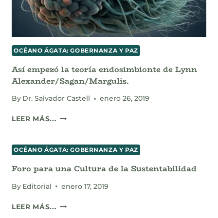
OCÉANO ÁGATA: GOBERNANZA Y PAZ
Así empezó la teoría endosimbionte de Lynn
Alexander/Sagan/Margulis.
By
Dr. Salvador Castell
enero 26, 2019
ASÍ
LEER MÁS...
EMPEZÓ
LA
TEORÍA
OCÉANO ÁGATA: GOBERNANZA Y PAZ
ENDOSIMBIONTE
Foro para una Cultura de la Sustentabilidad
DE
LYNN
By
Editorial
enero 17, 2019
ALEXANDER/SAGAN/MARGULIS.
FORO
LEER MÁS...
PARA