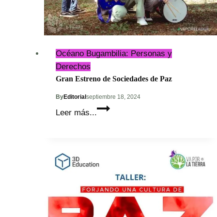
Océano Bugambilia: Personas y
Derechos
Gran Estreno de Sociedades de Paz
By
Editorial
septiembre 18, 2024
Gran
Leer más...
Estreno
de
Sociedades
de
Paz