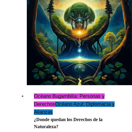
Casona
de
Toqui:
Océano Bugambilia: Personas y
Derechos
Océano Azul: Diplomacia y
Alianzas
¿Donde quedan los Derechos de la
Naturaleza?