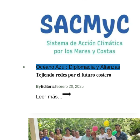
Océano Azul: Diplomacia y Alianzas
Tejiendo redes por el futuro costero
By
Editorial
febrero 20, 2025
Tejiendo
Leer más...
redes
por
el
futuro
costero