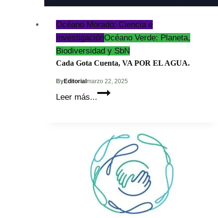
Océano Morado: Ciencia e
Investigación
Océano Verde: Planeta,
Biodiversidad y SbN
Cada Gota Cuenta, VA POR EL AGUA.
By
Editorial
marzo 22, 2025
Cada
Leer más...
Gota
Cuenta,
VA
POR
EL
AGUA.