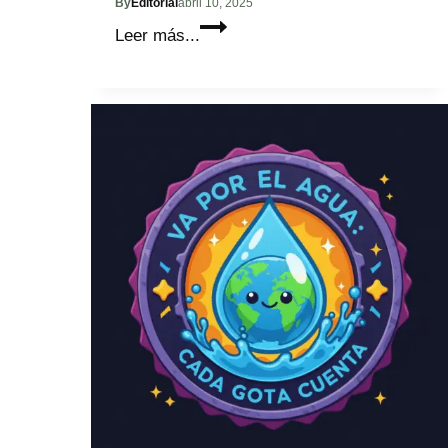
By
Editorial
abril 10, 2025
Lanzamiento:
Leer más...
Semillas
de
Cambio