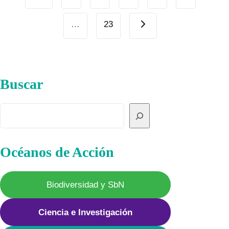
Page
A
navigation
ECOSISTEMAS
Next
…
23
Page
Buscar
Buscar
Océanos de Acción
Biodiversidad y SbN
Ciencia e Investigación