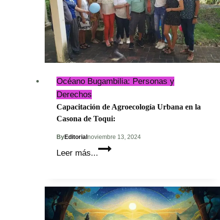
Océano Bugambilia: Personas y
Derechos
Capacitación de Agroecología Urbana en la
Casona de Toqui:
By
Editorial
noviembre 13, 2024
Capacitación
Leer más...
de
Agroecología
Urbana
en
la