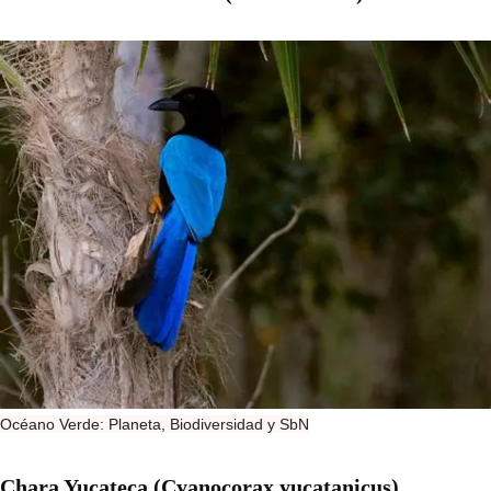
Océano Verde: Planeta, Biodiversidad y SbN
Chara Yucateca (Cyanocorax yucatanicus)