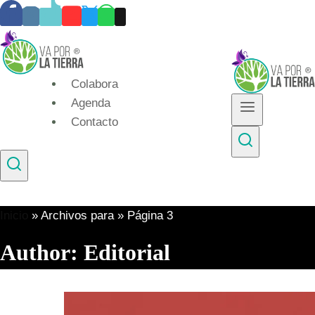
Skip
to
content
Colabora
Agenda
Contacto
Inicio
»
Archivos para
»
Página 3
Author: Editorial