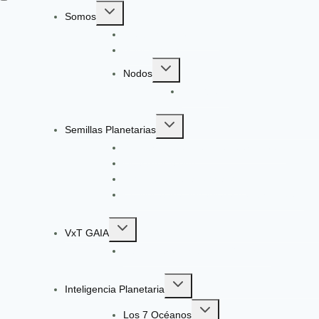
Toggle
Somos
child
Identidad y Evolución
menu
Gobernanza
Toggle
Nodos
child
EcoGüeya
menu
Toggle
Semillas Planetarias
child
Registro a Semillas Planetarias v6.0
menu
Nuestro Método
Ingeniería Pedagógica VxT
Convocatoria: Ingeniería de Aprendizaje
Toggle
VxT GAIA
child
Radar de Señales VxT GAIA V13
menu
Toggle
Inteligencia Planetaria
child
Toggle
menu
Los 7 Océanos