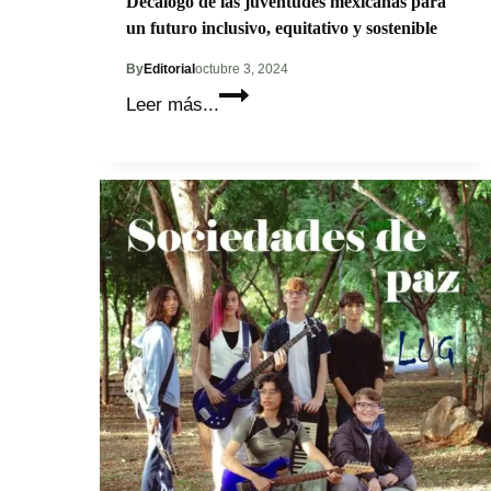
Decálogo de las juventudes mexicanas para
un futuro inclusivo, equitativo y sostenible
By
Editorial
octubre 3, 2024
Decálogo
Leer más...
de
las
juventudes
mexicanas
para
un
futuro
inclusivo,
equitativo
y
sostenible