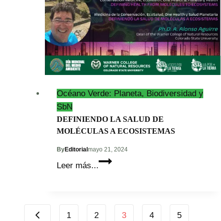
Océano Verde: Planeta, Biodiversidad y
SbN
DEFINIENDO LA SALUD DE
MOLÉCULAS A ECOSISTEMAS
By
Editorial
mayo 21, 2024
DEFINIENDO
Leer más...
LA
SALUD
DE
Page
MOLÉCULAS
Previous
1
2
3
4
5