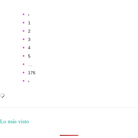
‹
1
2
3
4
5
…
176
›
Lo más visto